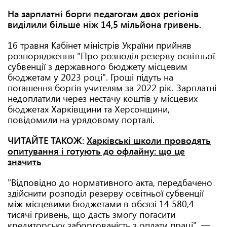
На зарплатні борги педагогам двох регіонів
виділили більше ніж 14,5 мільйона гривень.
16 травня Кабінет міністрів України прийняв
розпорядження "Про розподіл резерву освітньої
субвенції з державного бюджету місцевим
бюджетам у 2023 році". Гроші підуть на
погашення боргів учителям за 2022 рік. Зарплатні
недоплатили через нестачу коштів у місцевих
бюджетах Харківщини та Херсонщини,
повідомили на урядовому порталі.
ЧИТАЙТЕ ТАКОЖ:
Харківські школи проводять
опитування і готують до офлайну: що це
значить
"Відповідно до нормативного акта, передбачено
здійснити розподіл резерву освітньої субвенції
між місцевими бюджетами в обсязі 14 580,4
тисячі гривень, що дасть змогу погасити
кредиторську заборгованість з оплати праці", —