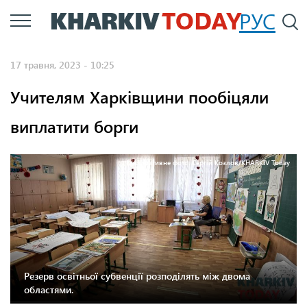
Перейти
РУС
П
до
основного
17 травня, 2023 - 10:25
вмісту
Учителям Харківщини пообіцяли
виплатити борги
Ілюстративне фото: Сергій Козлов/KHARKIV Today
Резерв освітньої субвенції розподілять між двома
областями.