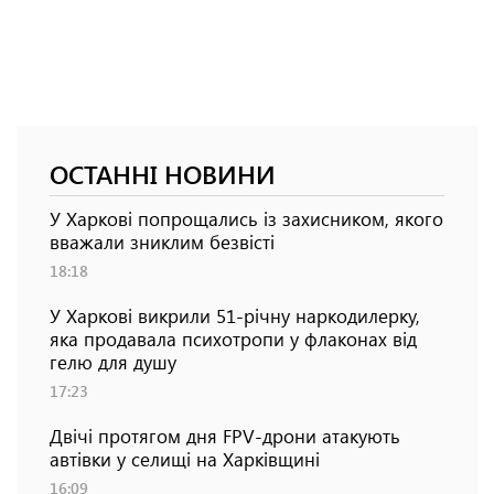
ОСТАННІ НОВИНИ
У Харкові попрощались із захисником, якого
вважали зниклим безвісті
18:18
У Харкові викрили 51-річну наркодилерку,
яка продавала психотропи у флаконах від
гелю для душу
17:23
Двічі протягом дня FPV-дрони атакують
автівки у селищі на Харківщині
16:09