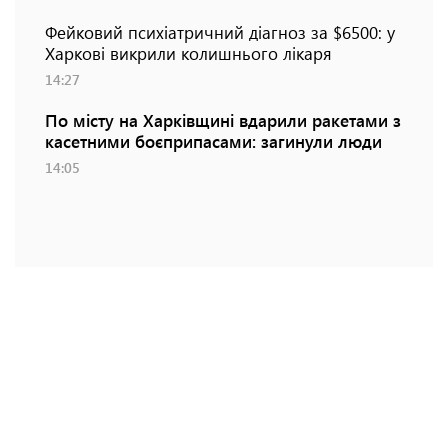
Фейковий психіатричний діагноз за $6500: у
Харкові викрили колишнього лікаря
14:27
По місту на Харківщині вдарили ракетами з
касетними боєприпасами: загинули люди
14:05