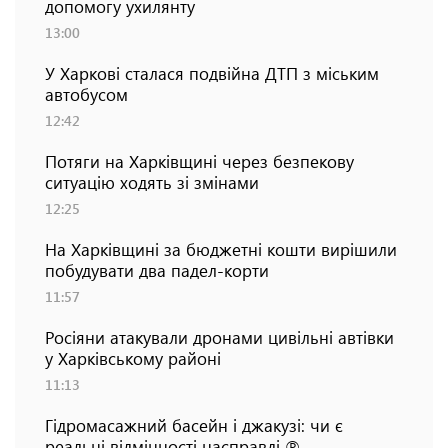
допомогу ухилянту
13:00
У Харкові сталася подвійна ДТП з міським
автобусом
12:42
Потяги на Харківщині через безпекову
ситуацію ходять зі змінами
12:25
На Харківщині за бюджетні кошти вирішили
побудувати два падел-корти
11:57
Росіяни атакували дронами цивільні автівки
у Харківському районі
11:13
Гідромасажний басейн і джакузі: чи є
реальні відмінності насправді ℗