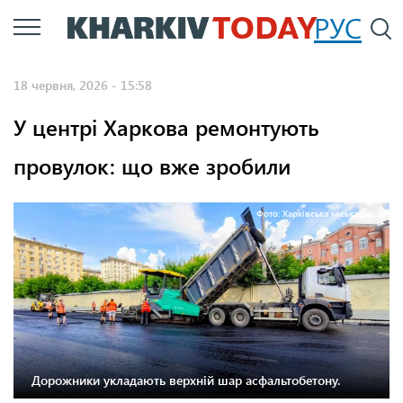
Перейти
РУС
П
до
основного
18 червня, 2026 - 15:58
вмісту
У центрі Харкова ремонтують
провулок: що вже зробили
Фото: Харківська міська рада
Дорожники укладають верхній шар асфальтобетону.