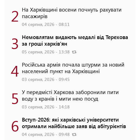
2
На Харківщині восени почнуть рахувати
пасажирів
04 серпня, 2026 - 08:11
3
Немовлятам видають медалі від Терехова
за гроші харків'ян
05 серпня, 2026 - 13:38
4
Російська армія почала штурми за новий
населений пункт на Харківщині
03 серпня, 2026 - 09:45
5
У передмісті Харкова заборонили пити
воду з кранів і мити нею посуд
03 серпня, 2026 - 14:18
6
Вступ-2026: які харківські університети
отримали найбільше заяв від абітурієнтів
04 серпня, 2026 - 09:48