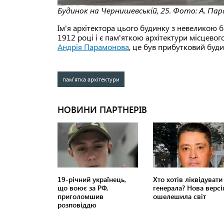
Будинок на Чернишевській, 25. Фото: А. Пар
Ім'я архітектора цього будинку з невеликою 
1912 році і є пам'яткою архітектури місцевог
Андрія Парамонова
, це був прибутковий буд
пам'ятка архітектури