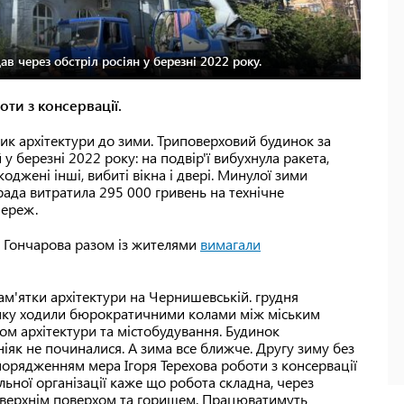
в через обстріл росіян у березні 2022 року.
оти з консервації.
к архітектури до зими. Триповерховий будинок за
березні 2022 року: на подвір'ї вибухнула ракета,
джені інші, вибиті вікна і двері. Минулої зими
 рада витратила 295 000 гривень на технічне
мереж.
на Гончарова разом із жителями
вимагали
ам'ятки архітектури на Чернишевській. грудня
нку ходили бюрократичними колами між міським
м архітектури та містобудування. Будинок
 ніяк не починалися. А зима все ближче. Другу зиму без
порядженням мера Ігоря Терехова роботи з консервації
льної організації каже що робота складна, через
ж верхнім поверхом та горищем. Працюватимуть