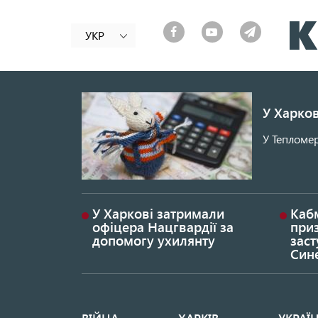
УКР
У Харков
У Тепломер
У Харкові затримали
Каб
офіцера Нацгвардії за
при
допомогу ухилянту
заст
Син