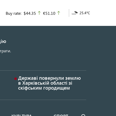
Buy rate:
$44.35
€51.10
25.4°C
up
up
цію
трати.
Державі повернули землю
в Харківській області зі
скіфським городищем