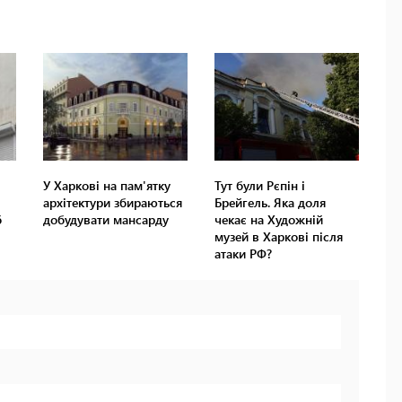
У Харкові на пам'ятку
Тут були Рєпін і
архітектури збираються
Брейгель. Яка доля
б
добудувати мансарду
чекає на Художній
музей в Харкові після
атаки РФ?