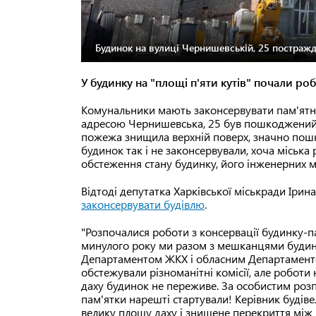
Будинок на вулиці Чернишевській, 25 постражда
У будинку на "площі п'яти кутів" почали роб
Комунальники мають законсервувати пам'ятни
адресою Чернишевська, 25 був пошкоджений у 
пожежа знищила верхній поверх, значно пошко
будинок так і не законсервували, хоча міська
обстеження стану будинку, його інженерних 
Відтоді депутатка Харківської міськради Іри
законсервувати будівлю
.
"Розпочалися роботи з консервації будинку-п
минулого року ми разом з мешканцями буди
Департаментом ЖКХ і обласним Департаменто
обстежували різноманітні комісії, але роботи
даху будинок не переживе. За особистим роз
пам'ятки нарешті стартували! Керівник будіве
велику площу даху і знищене перекриття мі