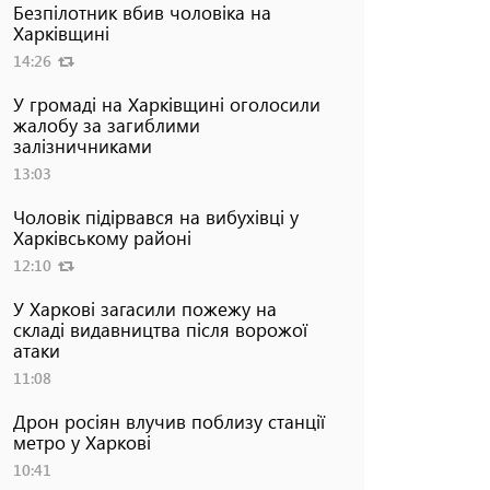
Безпілотник вбив чоловіка на
Харківщині
14:26
У громаді на Харківщині оголосили
жалобу за загиблими
залізничниками
13:03
Чоловік підірвався на вибухівці у
Харківському районі
12:10
У Харкові загасили пожежу на
складі видавництва після ворожої
атаки
11:08
Дрон росіян влучив поблизу станції
метро у Харкові
10:41