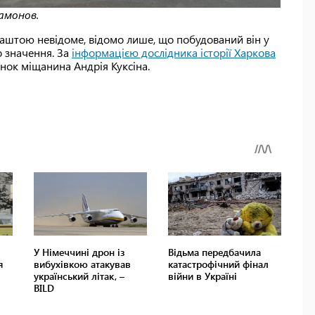
амонов.
баштою невідоме, відомо лише, що побудований він у
о значення. За
інформацією дослідника історії Харкова
инок міщанина Андрія Куксіна.