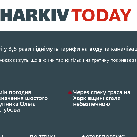
Перейти
до
основного
вмісту
і у 3,5 рази піднімуть тарифи на воду та каналіза
ежах кажуть, що діючий тариф тільки на третину покриває за
мін погодив
Через спеку траса на
значення шостого
Харківщині стала
упника Олега
небезпечною
єгубова