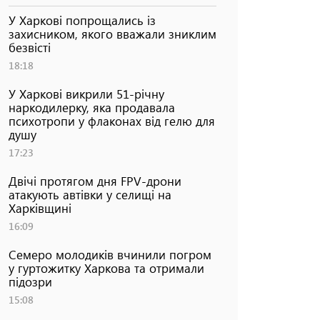
У Харкові попрощались із
захисником, якого вважали зниклим
безвісті
18:18
У Харкові викрили 51-річну
наркодилерку, яка продавала
психотропи у флаконах від гелю для
душу
17:23
Двічі протягом дня FPV-дрони
атакують автівки у селищі на
Харківщині
16:09
Семеро молодиків вчинили погром
у гуртожитку Харкова та отримали
підозри
15:08