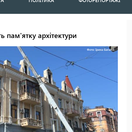
НА
ПОЛІТИКА
ФОТОРЕПОРТАЖІ
ь пам'ятку архітектури
Фото: Ірина Багалій.