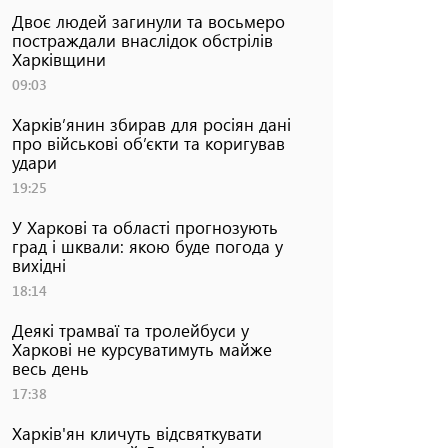
Двоє людей загинули та восьмеро
постраждали внаслідок обстрілів
Харківщини
09:03
Харків’янин збирав для росіян дані
про військові об’єкти та коригував
удари
19:25
У Харкові та області прогнозують
град і шквали: якою буде погода у
вихідні
18:14
Деякі трамваї та тролейбуси у
Харкові не курсуватимуть майже
весь день
17:38
Харків'ян кличуть відсвяткувати