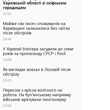
Харківській області зі скіфським
городищем
17:15
Майже сім тисяч споживачів на
Харківщині залишилися без світла
після обстрілів
16:46
У Харкові блогера засудили до семи
років за пропаганду СРСР і Росії
16:09
Як виглядає вокзал в Лозовій після
обстрілу
15:23
Пересіла з крісла колісного на
робота. На Куп'янському напрямку
військові врятували пенсіонерку
14:56