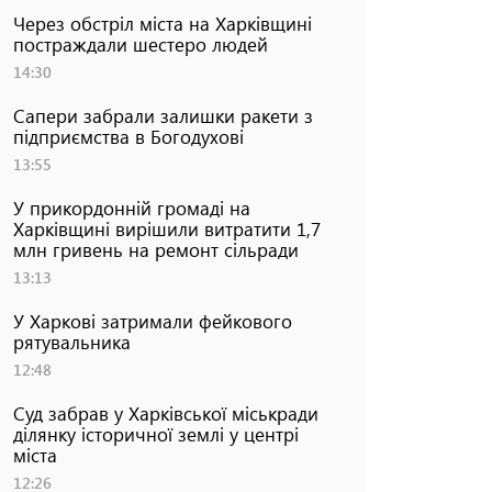
Через обстріл міста на Харківщині
постраждали шестеро людей
14:30
Сапери забрали залишки ракети з
підприємства в Богодухові
13:55
У прикордонній громаді на
Харківщині вирішили витратити 1,7
млн гривень на ремонт сільради
13:13
У Харкові затримали фейкового
рятувальника
12:48
Суд забрав у Харківської міськради
ділянку історичної землі у центрі
міста
12:26