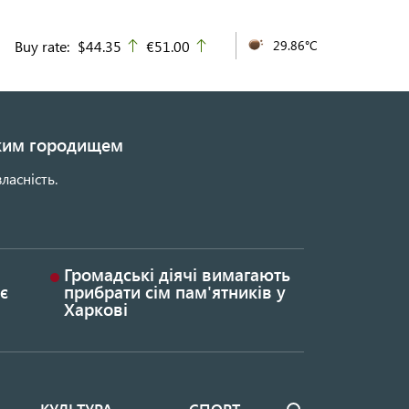
Buy rate:
$44.35
€51.00
29.86°C
up
up
ьким городищем
ласність.
Громадські діячі вимагають
є
прибрати сім пам'ятників у
Харкові