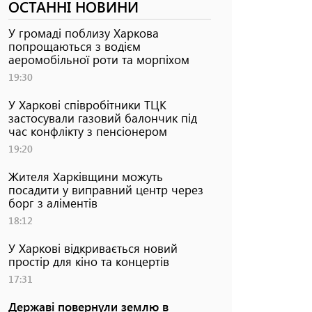
ОСТАННІ НОВИНИ
У громаді поблизу Харкова
попрощаються з водієм
аеромобільної роти та морпіхом
19:30
У Харкові співробітники ТЦК
застосували газовий балончик під
час конфлікту з пенсіонером
19:20
Жителя Харківщини можуть
посадити у виправний центр через
борг з аліментів
18:12
У Харкові відкривається новий
простір для кіно та концертів
17:31
Державі повернули землю в