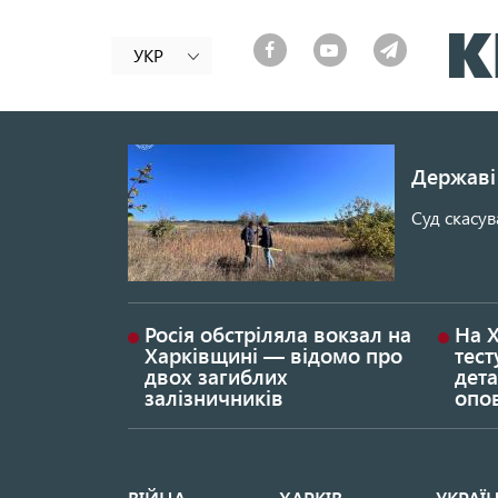
УКР
Державі 
Суд скасув
Росія обстріляла вокзал на
На 
Харківщині — відомо про
тест
двох загиблих
дета
залізничників
опо