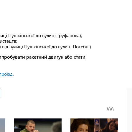
лиці Пушкінської до вулиці Труфанова);
истецтв;
від вулиці Пушкінської до вулиці Потебні).
 випробувати ракетний двигун або стати
проїзд
.