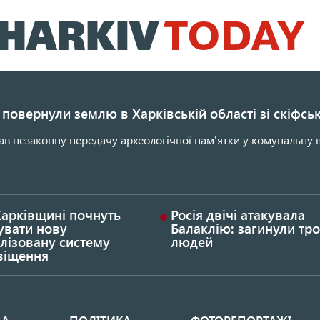
Перейти
до
основного
вмісту
повернули землю в Харківській області зі скіфс
ав незаконну передачу археологічної пам'ятки у комунальну в
Харківщині почнуть
Росія двічі атакувала
увати нову
Балаклію: загинули тро
лізовану систему
людей
віщення