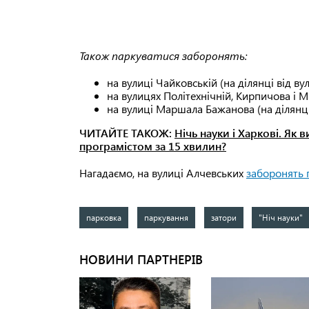
Також паркуватися заборонять:
на вулиці Чайковській (на ділянці від ву
на вулицях Політехнічній, Кирпичова і М
на вулиці Маршала Бажанова (на ділянці 
ЧИТАЙТЕ ТАКОЖ:
Нічь науки і Харкові. Як
програмістом за 15 хвилин?
Нагадаємо, на вулиці Алчевських
заборонять 
парковка
паркування
затори
"Ніч науки"