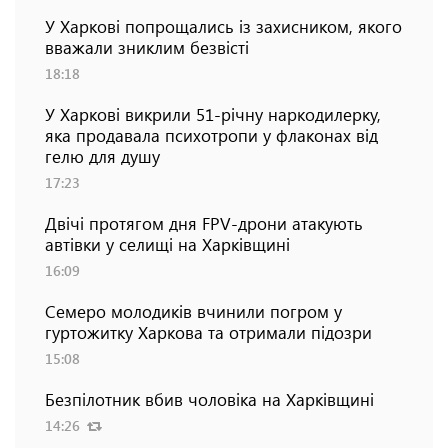
У Харкові попрощались із захисником, якого
вважали зниклим безвісті
18:18
У Харкові викрили 51-річну наркодилерку,
яка продавала психотропи у флаконах від
гелю для душу
17:23
Двічі протягом дня FPV-дрони атакують
автівки у селищі на Харківщині
16:09
Семеро молодиків вчинили погром у
гуртожитку Харкова та отримали підозри
15:08
Безпілотник вбив чоловіка на Харківщині
14:26