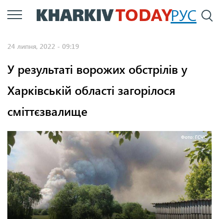
Перейти
РУС
П
до
основного
24 липня, 2022 - 09:19
вмісту
У результаті ворожих обстрілів у
Харківській області загорілося
сміттєзвалище
Фото: ГСЧС