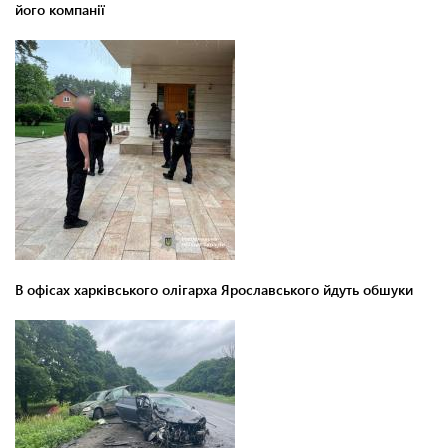
його компанії
В офісах харківського олігарха Ярославського йдуть обшуки