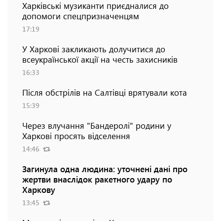
Харківські музиканти приєдналися до
допомоги спецпризначенцям
17:19
У Харкові закликають долучитися до
всеукраїнської акції на честь захисників
16:33
Після обстрілів на Салтівці врятували кота
15:39
Через влучання "Бандеролі" родини у
Харкові просять відселення
14:46
Загинула одна людина: уточнені дані про
жертви внаслідок ракетного удару по
Харкову
13:45