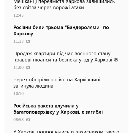
Мешканці передмістя Харкова залишились
без світла через ворожі атаки
12:45
Росіяни били трьома "Бандеролями" по
Харкову
11:13
Продаж квартири під час воєнного стану:
правові нюанси та безпека угод у Харкові ℗
11:00
Через обстріли росіян на Харківщині
загинула людина
10:10
Російська ракета влучила у
багатоповерхівку у Харкові, є загиблі
08:58
У Харкові попрощались із захисником, якого