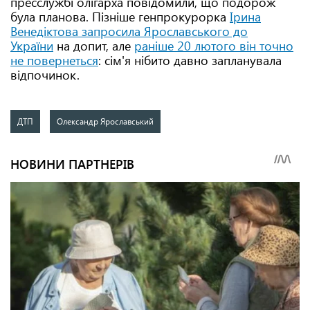
пресслужбі олігарха повідомили, що подорож
була планова. Пізніше генпрокурорка
Ірина
Венедіктова запросила Ярославського до
України
на допит, але
раніше 20 лютого він точно
не повернеться
: сім'я нібито давно запланувала
відпочинок.
ДТП
Олександр Ярославський