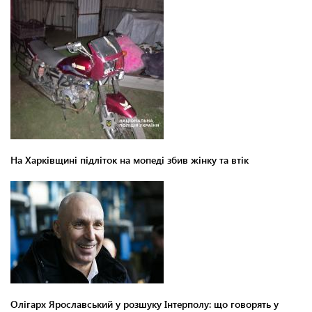
На Харківщині підліток на мопеді збив жінку та втік
Олігарх Ярославський у розшуку Інтерполу: що говорять у