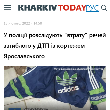
Перейти
РУС
П
до
основного
15 лютого, 2022 - 14:58
вмісту
У поліції розслідують "втрату" речей
загиблого у ДТП із кортежем
Ярославського
Фото: Харьковская областная прокуратура.