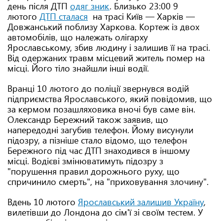
день після ДТП
одяг зник
. Близько 23:00 9
лютого
ДТП сталася
на трасі Київ — Харків —
Довжанський поблизу Харкова. Кортеж із двох
автомобілів, що належать олігарху
Ярославському, збив людину і залишив її на трасі.
Від одержаних травм місцевий житель помер на
місці. Його тіло знайшли інші водії.
Вранці 10 лютого до поліції звернувся водій
підприємства Ярославського, який повідомив, що
за кермом позашляховика вночі був саме він.
Олександр Бережний також заявив, що
напередодні загубив телефон. Йому висунули
підозру, а пізніше стало відомо, що телефон
Бережного під час ДТП знаходився в іншому
місці. Водієві змінюватимуть підозру з
"порушення правил дорожнього руху, що
спричинило смерть", на "приховування злочину".
Вдень 10 лютого
Ярославський залишив Україну
,
вилетівши до Лондона до сім'ї зі своїм тестем. У