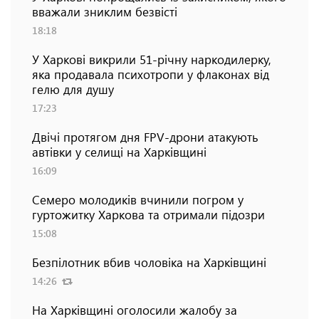
вважали зниклим безвісті
18:18
У Харкові викрили 51-річну наркодилерку,
яка продавала психотропи у флаконах від
гелю для душу
17:23
Двічі протягом дня FPV-дрони атакують
автівки у селищі на Харківщині
16:09
Семеро молодиків вчинили погром у
гуртожитку Харкова та отримали підозри
15:08
Безпілотник вбив чоловіка на Харківщині
14:26
На Харківщині оголосили жалобу за