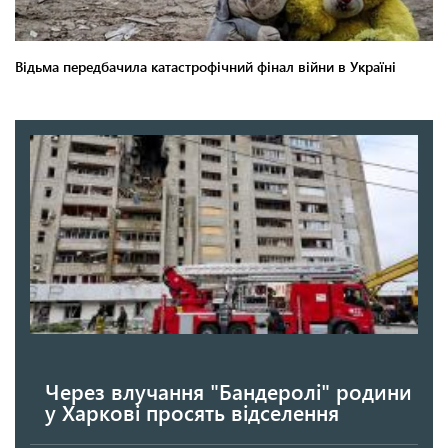
Через влучання "Бандеролі" родини
у Харкові просять відселення