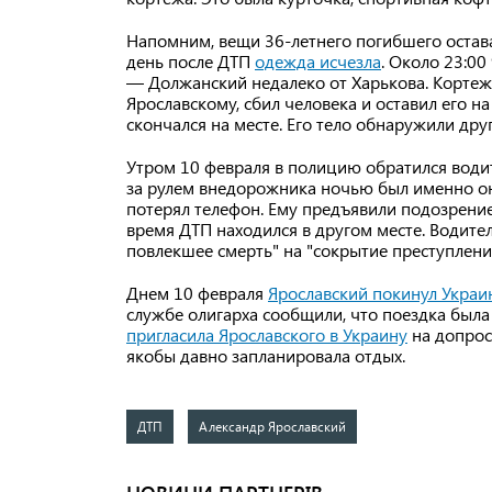
Напомним, вещи 36-летнего погибшего остава
день после ДТП
одежда исчезла
. Около 23:00
— Должанский недалеко от Харькова. Кортеж
Ярославскому, сбил человека и оставил его н
скончался на месте. Его тело обнаружили дру
Утром 10 февраля в полицию обратился води
за рулем внедорожника ночью был именно он
потерял телефон. Ему предъявили подозрение,
время ДТП находился в другом месте. Водите
повлекшее смерть" на "сокрытие преступлени
Днем 10 февраля
Ярославский покинул Украи
службе олигарха сообщили, что поездка был
пригласила Ярославского в Украину
на допрос
якобы давно запланировала отдых.
ДТП
Александр Ярославский