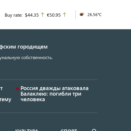
Buy rate:
$44.35
€50.95
26.56°C
up
up
кифским городищем
унальную собственность.
т
Россия дважды атаковала
Балаклею: погибли три
тему
человека