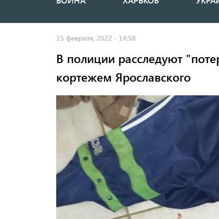
ВОЙНА
ХАРЬКОВ
УКРА
Основная
навигация
15 февраля, 2022 - 14:58
В полиции расследуют "поте
кортежем Ярославского