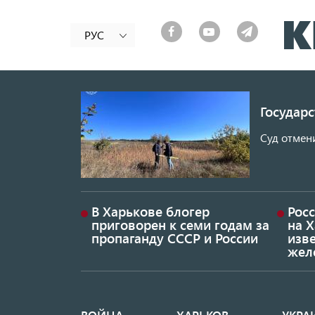
РУС
Государ
Суд отмен
В Харькове блогер
Росс
приговорен к семи годам за
на 
пропаганду СССР и России
изве
жел