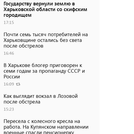
Государству вернули землю в
Харьковской области со скифским
городищем
17:15
Почти семь тысяч потребителей на
Харьковщине остались без света
после обстрелов
16:46
В Харькове блогер приговорен к
семи годам за пропаганду СССР и
России
16:09
Как выглядит вокзал в Лозовой
после обстрела
15:23
Пересела с колесного кресла на
работа. На Купянском направлении
военные спасли пенсионерку