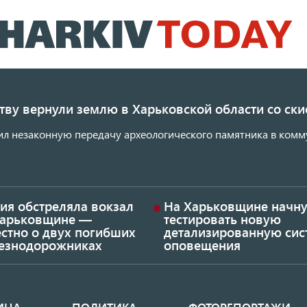
Перейти
к
основному
содержанию
ству вернули землю в Харьковской области со с
ил незаконную передачу археологического памятника в комм
ия обстреляла вокзал
На Харьковщине начну
Харьковщине —
тестировать новую
стно о двух погибших
детализированную сис
езнодорожниках
оповещения