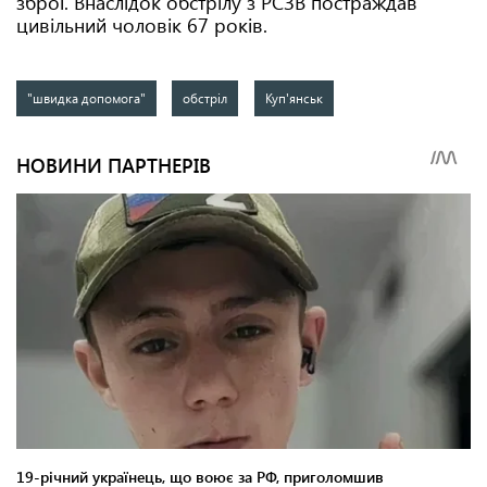
зброї. Внаслідок обстрілу з РСЗВ постраждав
цивільний чоловік 67 років.
"швидка допомога"
обстріл
Куп'янськ