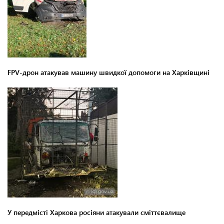
FPV-дрон атакував машину швидкої допомоги на Харківщині
У передмісті Харкова росіяни атакували сміттєвалище