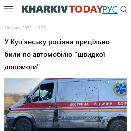
Перейти
РУС
П
до
основного
29 січня, 2025 - 13:37
вмісту
У Куп'янську росіяни прицільно
били по автомобілю "швидкої
допомоги"
Фото: ХОВА