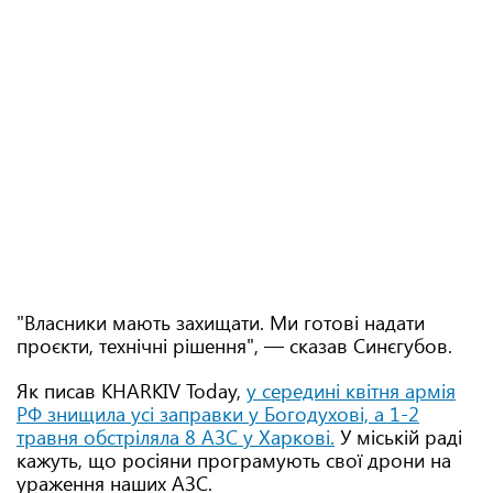
"Власники мають захищати. Ми готові надати
проєкти, технічні рішення", — сказав Синєгубов.
Як писав KHARKIV Today,
у середині квітня армія
РФ знищила усі заправки у Богодухові, а 1-2
травня обстріляла 8 АЗС у Харкові.
У міській раді
кажуть, що росіяни програмують свої дрони на
ураження наших АЗС.