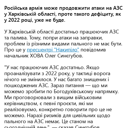
Російська армія може продовжити атаки на АЗС
у Харківській області, проте такого дефіциту, як
у 2022 році, уже не буде.
У Харківській області достатньо працюючих АЗС
та палива. Тому, попри атаки на заправки,
проблем із різними видами пального не має бути.
Про це у
пресцентрі "Накипіло"
повідомив
начальник ХОВА Олег Синєгубов.
"У нас працюючих АЗС достатньо. Якщо
проаналізувати з 2022 року, у тактиці ворога
нічого не змінилося. У нас багато знищених і
пошкоджених АЗС. Зараз питання — що ми
можемо зробити по Богодухівському напрямку.
Ми проговорювали з вищим військовим
керівництвом, є певні проєкти, які ми
реалізовуємо, конкретно говорити про це не
можемо. Наразі ризиків для цивільних щодо
пального на АЗС немає. Це станом на
сьогоднішній день", — сказав Синєгубов.