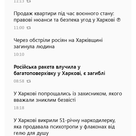
11:13
Продаж квартири під час воєнного стану:
правові нюанси та безпека угод у Харкові ℗
11:00
Через обстріли росіян на Харківщині
загинула людина
10:10
Російська ракета влучила у
багатоповерхівку у Харкові, є загиблі
08:58
У Харкові попрощались із захисником, якого
вважали зниклим безвісті
18:18
У Харкові викрили 51-річну наркодилерку,
яка продавала психотропи у флаконах від
гелю для душу