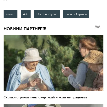
пальне
АЗС
Олег Синєгубов
новини Харкова