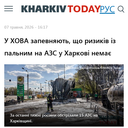
Перейти
РУС
П
до
основного
07 травня, 2026 - 16:17
вмісту
У ХОВА запевняють, що ризиків із
пальним на АЗС у Харкові немає
Фото: Сергій Козлов/KHARKIV Today
За останні тижні росіяни обстріляли 15 АЗС на
Харківщині.