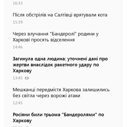
16:33
Після обстрілів на Салтівці врятували кота
15:39
Через влучання "Бандеролі" родини у
Харкові просять відселення
14:46
Загинула одна людина: уточнені дані про
жертви внаслідок ракетного удару по
Харкову
13:45
Мешканці передмістя Харкова залишились
без світла через ворожі атаки
12:45
Росіяни били трьома "Бандеролями" по
Харкову