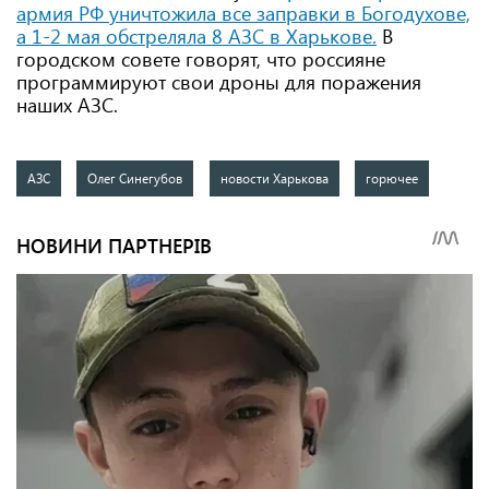
армия РФ уничтожила все заправки в Богодухове,
а 1-2 мая обстреляла 8 АЗС в Харькове.
В
городском совете говорят, что россияне
программируют свои дроны для поражения
наших АЗС.
АЗС
Олег Синегубов
новости Харькова
горючее