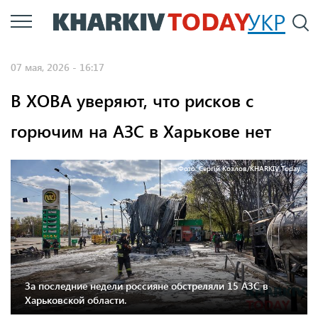
Перейти
УКР
По
к
основному
07 мая, 2026 - 16:17
содержанию
В ХОВА уверяют, что рисков с
горючим на АЗС в Харькове нет
Фото: Сергій Козлов/KHARKIV Today
За последние недели россияне обстреляли 15 АЗС в
Харьковской области.