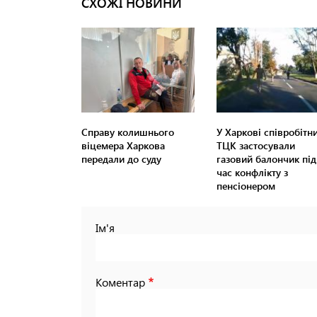
СХОЖІ НОВИНИ
Справу колишнього
У Харкові співробітн
віцемера Харкова
ТЦК застосували
передали до суду
газовий балончик під
час конфлікту з
пенсіонером
Ім'я
Коментар