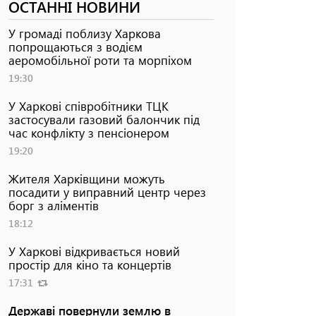
ОСТАННІ НОВИНИ
У громаді поблизу Харкова
попрощаються з водієм
аеромобільної роти та морпіхом
19:30
У Харкові співробітники ТЦК
застосували газовий балончик під
час конфлікту з пенсіонером
19:20
Жителя Харківщини можуть
посадити у виправний центр через
борг з аліментів
18:12
У Харкові відкривається новий
простір для кіно та концертів
17:31
Державі повернули землю в