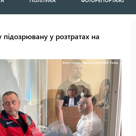
НА
ПОЛІТИКА
ФОТОРЕПОРТАЖІ
 підозрювану у розтратах на
Фото: Олена Павленко/KHARKIV Today.