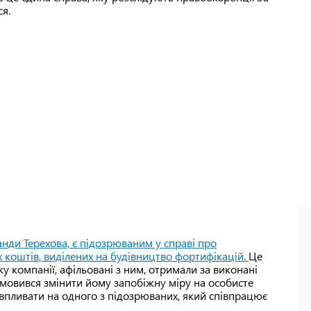
ся.
анди Терехова, є підозрюваним у справі про
 коштів, виділених на будівництво фортифікацій.
Це
ку компанії, афільовані з ним, отримали за виконані
дмовився змінити йому запобіжну міру на особисте
 впливати на одного з підозрюваних, який співпрацює