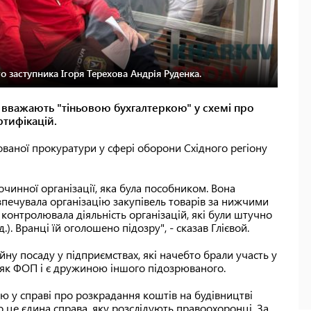
 заступника Ігоря Терехова Андрія Руденка.
чі вважають "тіньовою бухгалтеркою" у схемі про
ртифікацій.
ваної прокуратури у сфері оборони Східного регіону
чинної організації, яка була пособником. Вона
езпечувала організацію закупівель товарів за нижчими
контролювала діяльність організацій, які були штучно
.). Вранці їй оголошено підозру", - сказав Глієвой.
ну посаду у підприємствах, які начебто брали участь у
 як ФОП і є дружиною іншого підозрюваного.
 у справі про розкрадання коштів на будівництві
о це єдина справа, яку розслідують правоохоронці. За