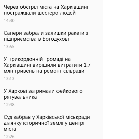
Через обстріл міста на Харківщині
постраждали шестеро людей
14:30
Сапери забрали залишки ракети з
підприємства в Богодухові
13:55
У прикордонній громаді на
Харківщині вирішили витратити 1,7
млн гривень на ремонт сільради
13:13
У Харкові затримали фейкового
рятувальника
12:48
Суд забрав у Харківської міськради
ділянку історичної землі у центрі
міста
12:26