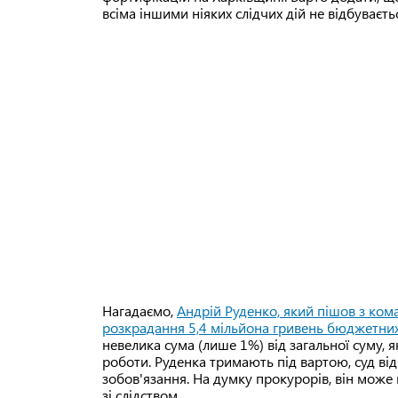
всіма іншими ніяких слідчих дій не відбуваєть
Нагадаємо,
Андрій Руденко, який пішов з ком
розкрадання 5,4 мільйона гривень бюджетних
невелика сума (лише 1%) від загальної суму, я
роботи. Руденка тримають під вартою, суд ві
зобов'язання. На думку прокурорів, він може
зі слідством.