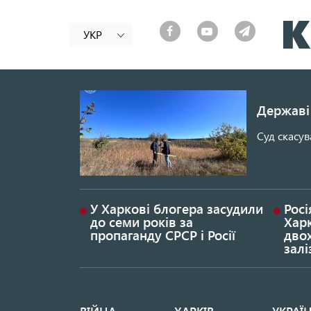
УКР
Державі 
Суд скасув
У Харкові блогера засудили
Росі
до семи років за
Хар
пропаганду СРСР і Росії
дво
залі