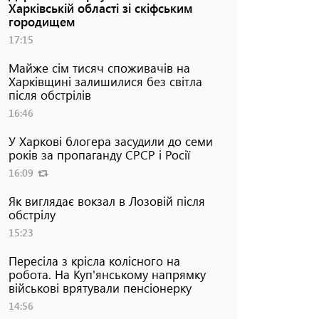
Харківській області зі скіфським
городищем
17:15
Майже сім тисяч споживачів на
Харківщині залишилися без світла
після обстрілів
16:46
У Харкові блогера засудили до семи
років за пропаганду СРСР і Росії
16:09
Як виглядає вокзал в Лозовій після
обстрілу
15:23
Пересіла з крісла колісного на
робота. На Куп'янському напрямку
військові врятували пенсіонерку
14:56