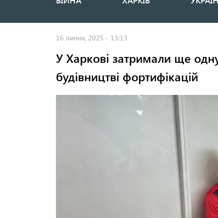
ВІЙНА
ХАРКІВ
УКРАЇ
Основная
навигация
16 липня, 2025 - 13:13
У Харкові затримали ще одну
будівництві фортифікацій