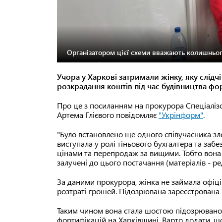
Організатором цієї схеми вважають колишнього
Учора у Харкові затримали жінку, яку слід
розкрадання коштів під час будівництва фо
Про це з посиланням на прокурора Спеціалізо
Артема Глієвого повідомляє
"Укрінформ"
.
"Було встановлено ще одного співучасника зло
виступала у ролі тіньового бухгалтера та заб
цінами та перепродаж за вищими. Тобто вона 
залучені до цього постачання (матеріалів - ред
За даними прокурора, жінка не займала офіцій
розтраті грошей. Підозрювана зареєстрована
Таким чином вона стала шостою підозрюваною
фортифікацій на Харківщині. Варто додати, щ