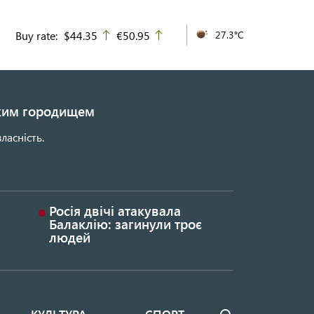
Buy rate:
$44.35
€50.95
27.3°C
up
up
ьким городищем
ласність.
Росія двічі атакувала
Балаклію: загинули троє
людей