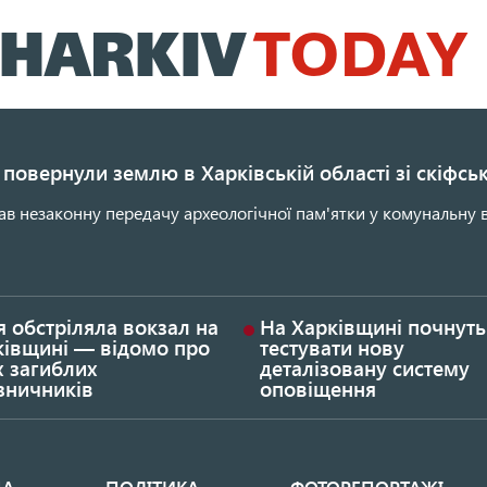
Перейти
до
основного
вмісту
повернули землю в Харківській області зі скіфс
ав незаконну передачу археологічної пам'ятки у комунальну в
я обстріляла вокзал на
На Харківщині почнуть
ківщині — відомо про
тестувати нову
х загиблих
деталізовану систему
зничників
оповіщення