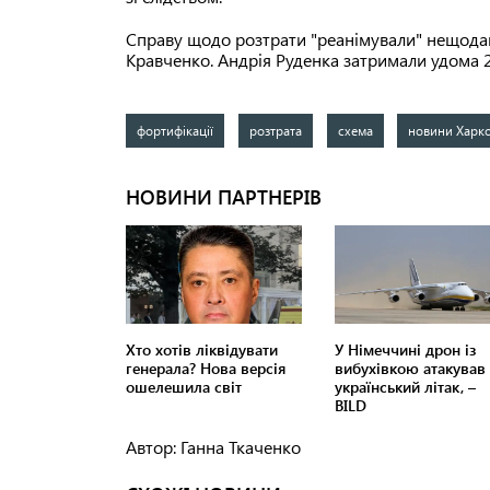
Справу щодо розтрати "реанімували" нещода
Кравченко. Андрія Руденка затримали удома 
фортифікації
розтрата
схема
новини Харк
Автор: Ганна Ткаченко