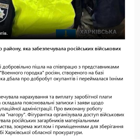
тів.
о району, яка забезпечувала російських військових
ці добровільно пішла на співпрацю з представниками
"Военного городка" росіян, створеного на базі
ка дбала про добробут окупантів і переймалася їхніми
печувала нарахування та виплату заробітної плати
а складала пояснювальні записки і заяви щодо
упаційної адміністрації. Про виконану роботу
ла "нагору". Фігурантка організувала доступ військових
увала російських загарбників матеріальними
ємства, зокрема житлом і приміщеннями для зберігання
і Харківської обласної прокуратури.