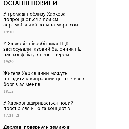
ОСТАННІ НОВИНИ
У громаді поблизу Харкова
попрощаються з водієм
аеромобільної роти та морпіхом
19:30
У Харкові співробітники ТЦК
застосували газовий балончик під
час конфлікту з пенсіонером
19:20
Жителя Харківщини можуть
посадити у виправний центр через
борг з аліментів
18:12
У Харкові відкривається новий
простір для кіно та концертів
17:31
Державі повернули землю в