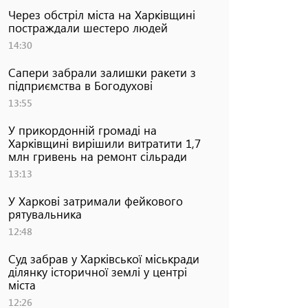
Через обстріл міста на Харківщині
постраждали шестеро людей
14:30
Сапери забрали залишки ракети з
підприємства в Богодухові
13:55
У прикордонній громаді на
Харківщині вирішили витратити 1,7
млн гривень на ремонт сільради
13:13
У Харкові затримали фейкового
рятувальника
12:48
Суд забрав у Харківської міськради
ділянку історичної землі у центрі
міста
12:26