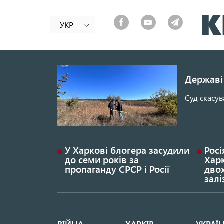
УКР
Державі 
Суд скасув
У Харкові блогера засудили
Росі
до семи років за
Хар
пропаганду СРСР і Росії
дво
залі