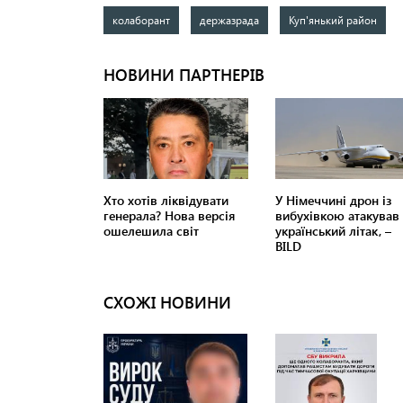
колаборант
держазрада
Куп'янький район
СХОЖІ НОВИНИ