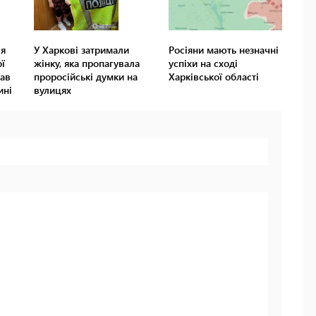
'я
У Харкові затримали
Росіяни мають незначні
ї
жінку, яка пропагувала
успіхи на сході
ав
проросійські думки на
Харківської області
ині
вулицях