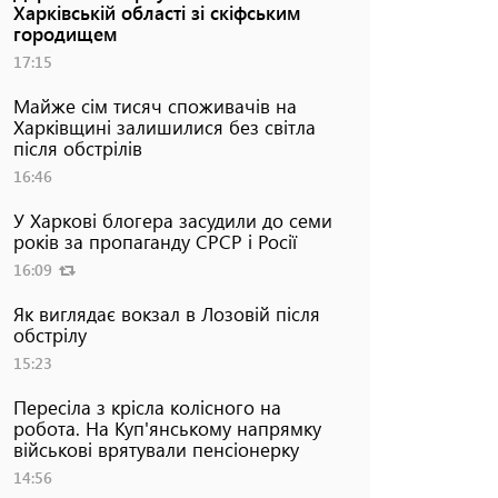
Харківській області зі скіфським
городищем
17:15
Майже сім тисяч споживачів на
Харківщині залишилися без світла
після обстрілів
16:46
У Харкові блогера засудили до семи
років за пропаганду СРСР і Росії
16:09
Як виглядає вокзал в Лозовій після
обстрілу
15:23
Пересіла з крісла колісного на
робота. На Куп'янському напрямку
військові врятували пенсіонерку
14:56