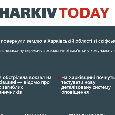
Перейти
до
основного
вмісту
повернули землю в Харківській області зі скіфс
ав незаконну передачу археологічної пам'ятки у комунальну в
я обстріляла вокзал на
На Харківщині почнуть
ківщині — відомо про
тестувати нову
х загиблих
деталізовану систему
зничників
оповіщення