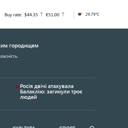
Buy rate:
$44.35
€51.00
29.79°C
up
up
ьким городищем
ласність.
Росія двічі атакувала
Балаклію: загинули троє
людей