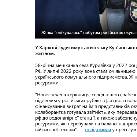
Жінка "опікувалась" побутом російських окупан
У Харкові судитимуть жительку Куп'янськог
житлом.
58-річна мешканка села Курилівка у 2022 ро
РФ. У липні 2022 року вона стала очільницею 
українського комунального підприємства. Жін
ресурсами.
"Новоспечена керівниця, серед іншого, забез
підлеглим у російських рублях. Для цього вон
фінансування витрат на ім’я представників ок
колаборантка готувала звітність, яку передава
рф до водонапірної станції, а також забезпеч
ресурсами, які перебували на балансі підпри
військової техніки", —
повідомили
у пресслужб