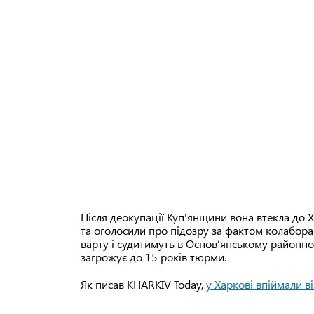
Після деокупації Куп'янщини вона втекла до Ха
та оголосили про підозру за фактом колаборацій
варту і судитимуть в Основʼянському районном
загрожує до 15 років тюрми.
Як писав KHARKIV Today,
у Харкові впіймали в