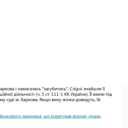
ркова і намагалась "загубитись". Слідчі знайшли її
ної діяльності (ч. 5 ст. 111-1 КК України). Її взяли під
у суді м. Харкова. Якщо вину жінки доведуть, їй
ійськового-зрадника, що корегував ворожі удари
.