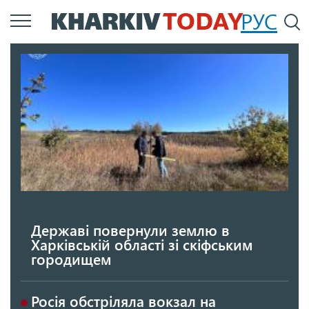
Перейти
РУС
П
до
основного
вмісту
Державі повернули землю в
Харківській області зі скіфським
городищем
Росія обстріляла вокзал на