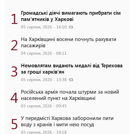
1
Громадські діячі вимагають прибрати сім
пам'ятників у Харкові
05 серпня, 2026 - 16:10
2
На Харківщині восени почнуть рахувати
пасажирів
04 серпня, 2026 - 08:11
3
Немовлятам видають медалі від Терехова
за гроші харків'ян
05 серпня, 2026 - 13:38
4
Російська армія почала штурми за новий
населений пункт на Харківщині
03 серпня, 2026 - 09:45
5
У передмісті Харкова заборонили пити
воду з кранів і мити нею посуд
03 серпня, 2026 - 14:18