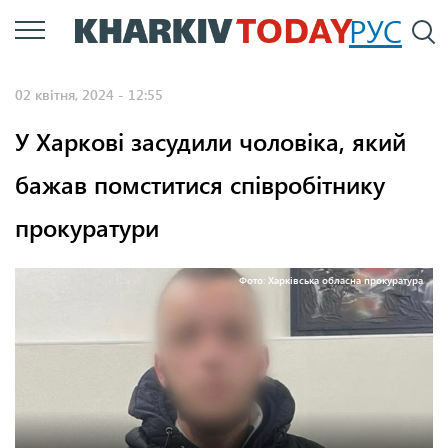
Перейти
РУС
П
до
основного
02 квітня, 2024 - 12:55
вмісту
У Харкові засудили чоловіка, який
бажав помститися співробітнику
прокуратури
Фото: Харківська обласна прокуратура