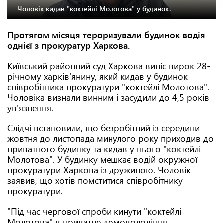
Чоловік кидав "коктейлі Молотова" у будинок.
Протягом місяця тероризували будинок водія
однієї з прокуратур Харкова.
Київський районний суд Харкова виніс вирок 28-
річному харків'янину, який кидав у будинок
співробітника прокуратури "коктейлі Молотова".
Чоловіка визнали винним і засудили до 4,5 років
ув'язнення.
Слідчі встановили, що безробітний із середини
жовтня до листопада минулого року приходив до
приватного будинку та кидав у нього "коктейлі
Молотова". У будинку мешкає водій окружної
прокуратури Харкова із дружиною. Чоловік
заявив, що хотів помститися співробітнику
прокуратури.
"Під час чергової спроби кинути "коктейлі
Молотова" в приватне домоволодіння