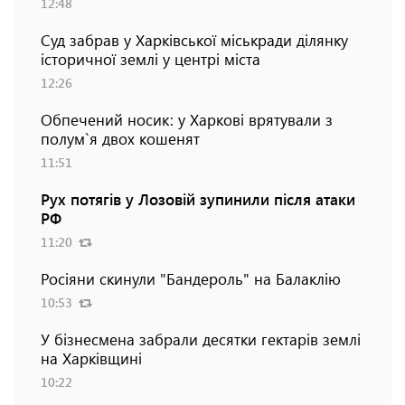
12:48
Суд забрав у Харківської міськради ділянку
історичної землі у центрі міста
12:26
Обпечений носик: у Харкові врятували з
полум`я двох кошенят
11:51
Рух потягів у Лозовій зупинили після атаки
РФ
11:20
Росіяни скинули "Бандероль" на Балаклію
10:53
У бізнесмена забрали десятки гектарів землі
на Харківщині
10:22