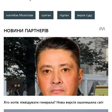
коктейль Молотова
хуліган
підпал
вирок суду