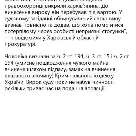
правоохоронці викрили харків'янина. До
винесення вироку він перебував під вартою. У
судовому засіданні обвинувачений свою вину
визнав повністю та додав, що хотів помститися
потерпілому через особисті неприязні стосунки",
— повідомили у Харківській обласній
прокуратурі.
Чоловіка визнали за ч. 2 ст. 194, ч. 3 ст. 15 і ч. 2 ст.
194 (умисне пошкодження чужого майна,
вчинене шляхом підпалу, замах на вчинення
вказаного злочину) Кримінального кодексу
України. Вирок суду поки не набув чинності,
оскільки триває час на подання апеляції.