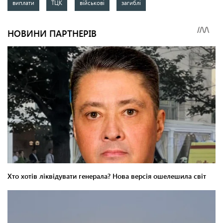
виплати
ТЦК
військові
загиблі