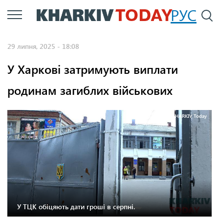
Перейти
РУС
П
до
основного
29 липня, 2025 - 18:08
вмісту
У Харкові затримують виплати
родинам загиблих військових
Фото: KHARKIV Today
У ТЦК обіцяють дати гроші в серпні.