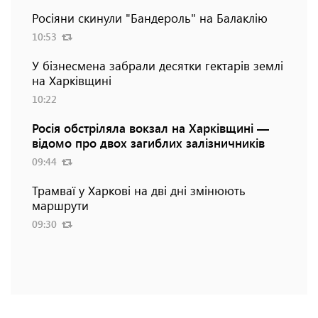
Росіяни скинули "Бандероль" на Балаклію
10:53
У бізнесмена забрали десятки гектарів землі
на Харківщині
10:22
Росія обстріляла вокзал на Харківщині —
відомо про двох загиблих залізничників
09:44
Трамваї у Харкові на дві дні змінюють
маршрути
09:30