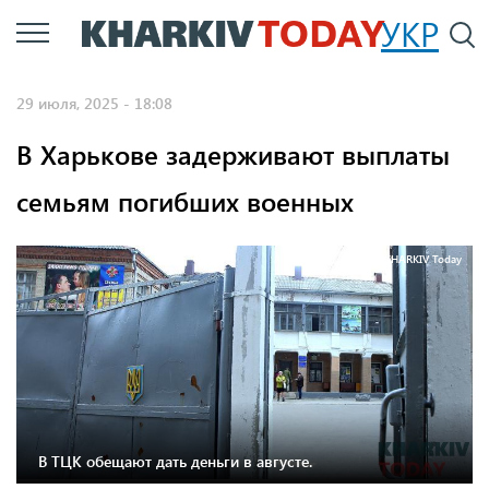
Перейти
УКР
По
к
основному
29 июля, 2025 - 18:08
содержанию
В Харькове задерживают выплаты
семьям погибших военных
Фото: KHARKIV Today
В ТЦК обещают дать деньги в августе.