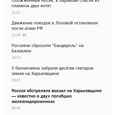
Обожженный носик: в Харькове спасли из
пламени двух котят
11:51
Движение поездов в Лозовой остановили
после атаки РФ
11:20
Россияне сбросили "Бандероль" на
Балаклею
10:53
У бизнесмена забрали десятки гектаров
земли на Харьковщине
10:22
Россия обстреляла вокзал на Харьковщине
— известно о двух погибших
железнодорожниках
09:44