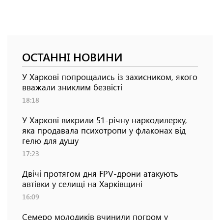
ОСТАННІ НОВИНИ
У Харкові попрощались із захисником, якого
вважали зниклим безвісті
18:18
У Харкові викрили 51-річну наркодилерку,
яка продавала психотропи у флаконах від
гелю для душу
17:23
Двічі протягом дня FPV-дрони атакують
автівки у селищі на Харківщині
16:09
Семеро молодиків вчинили погром у