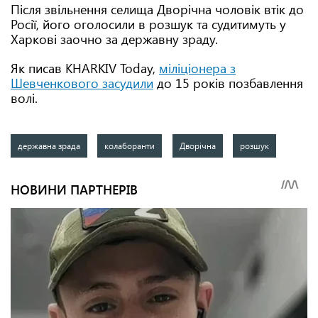
Після звільнення селища Дворічна чоловік втік до
Росії, його оголосили в розшук та судитимуть у
Харкові заочно за державну зраду.
Як писав KHARKIV Today,
міліціонера з
Шевченкового засудили
до 15 років позбавлення
волі.
державна зрада
колаборанти
Дворічна
розшук