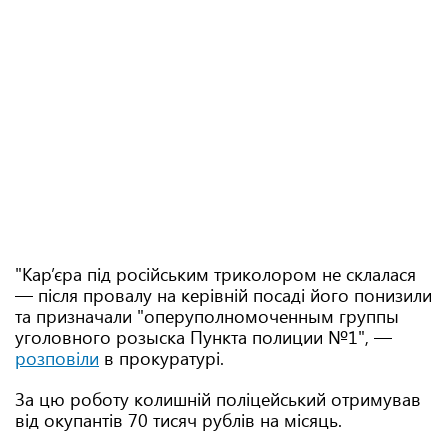
"Кар’єра під російським триколором не склалася
— після провалу на керівній посаді його понизили
та призначали "оперуполномоченным группы
уголовного розыска Пункта полиции №1", —
розповіли
в прокуратурі.
За цю роботу колишній поліцейський отримував
від окупантів 70 тисяч рублів на місяць.