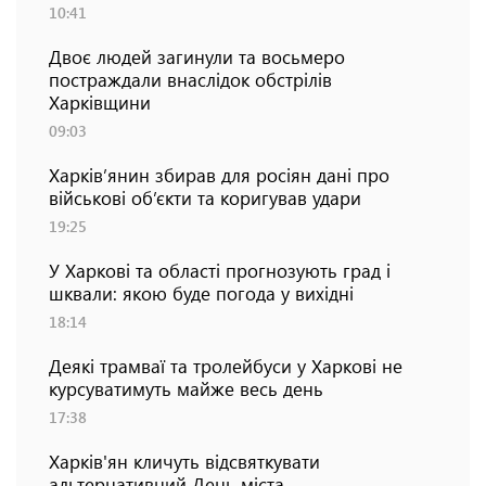
10:41
Двоє людей загинули та восьмеро
постраждали внаслідок обстрілів
Харківщини
09:03
Харків’янин збирав для росіян дані про
військові об’єкти та коригував удари
19:25
У Харкові та області прогнозують град і
шквали: якою буде погода у вихідні
18:14
Деякі трамваї та тролейбуси у Харкові не
курсуватимуть майже весь день
17:38
Харків'ян кличуть відсвяткувати
альтернативний День міста