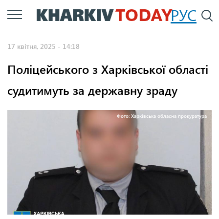
Перейти
РУС
П
до
основного
17 квітня, 2025 - 14:18
вмісту
Поліцейського з Харківської області
судитимуть за державну зраду
Фото: Харківська обласна прокуратура