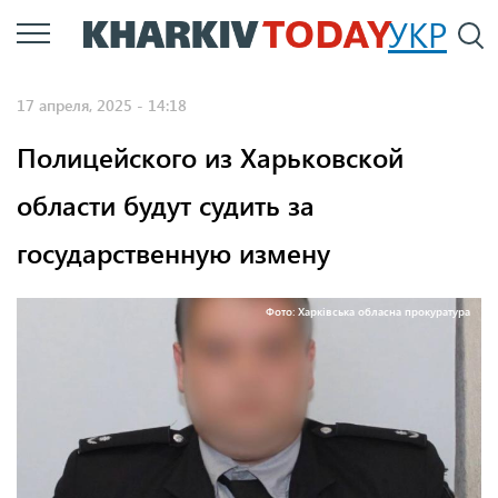
Перейти
УКР
По
к
основному
17 апреля, 2025 - 14:18
содержанию
Полицейского из Харьковской
области будут судить за
государственную измену
Фото: Харківська обласна прокуратура