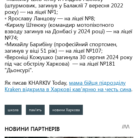
(штурмовик, загинув у Балаклії 7 вересня 2022
року) — на ліцеї №1;
▫️ Ярославу Ланцову — на ліцеї №8;
▫️Кирилу Штеюку (командир мотопіхотного
взводу загинув на Донбасі у 2024 році) — на ліцеї
№74;
▫️Михайлу Барибіну (професійний спортсмен,
загинув у віці 51 рік) — на ліцеї №107;
▫️Вероніці Кожушко (загинула 30 серпня 2024 року
під час обстрілу Харкова) — на ліцеї №181
"Дьонсурі".
Як писав KHARKIV Today,
мама бійця підрозділу
Kraken відкрила в Харкові кав'ярню на честь сина
.
школа
пам'ять
новини Харкова