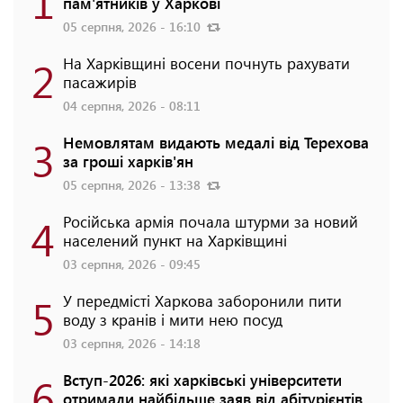
1
пам'ятників у Харкові
05 серпня, 2026 - 16:10
2
На Харківщині восени почнуть рахувати
пасажирів
04 серпня, 2026 - 08:11
3
Немовлятам видають медалі від Терехова
за гроші харків'ян
05 серпня, 2026 - 13:38
4
Російська армія почала штурми за новий
населений пункт на Харківщині
03 серпня, 2026 - 09:45
5
У передмісті Харкова заборонили пити
воду з кранів і мити нею посуд
03 серпня, 2026 - 14:18
6
Вступ-2026: які харківські університети
отримали найбільше заяв від абітурієнтів