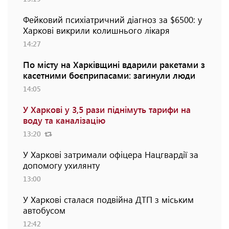
Фейковий психіатричний діагноз за $6500: у
Харкові викрили колишнього лікаря
14:27
По місту на Харківщині вдарили ракетами з
касетними боєприпасами: загинули люди
14:05
У Харкові у 3,5 рази піднімуть тарифи на
воду та каналізацію
13:20
У Харкові затримали офіцера Нацгвардії за
допомогу ухилянту
13:00
У Харкові сталася подвійна ДТП з міським
автобусом
12:42