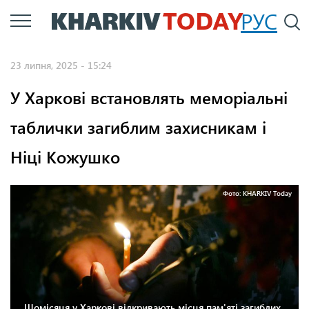
Перейти
РУС
П
до
основного
23 липня, 2025 - 15:24
вмісту
У Харкові встановлять меморіальні
таблички загиблим захисникам і
Ніці Кожушко
Фото: KHARKIV Today
Щомісяця у Харкові відкривають місця пам'яті загиблих