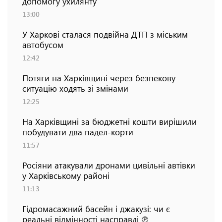
допомогу ухилянту
13:00
У Харкові сталася подвійна ДТП з міським
автобусом
12:42
Потяги на Харківщині через безпекову
ситуацію ходять зі змінами
12:25
На Харківщині за бюджетні кошти вирішили
побудувати два падел-корти
11:57
Росіяни атакували дронами цивільні автівки
у Харківському районі
11:13
Гідромасажний басейн і джакузі: чи є
реальні відмінності насправді ℗