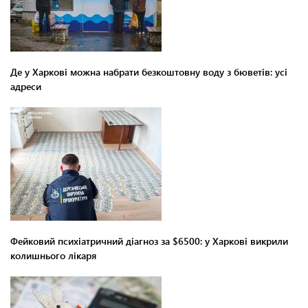
Де у Харкові можна набрати безкоштовну воду з бюветів: усі
адреси
Фейковий психіатричний діагноз за $6500: у Харкові викрили
колишнього лікаря