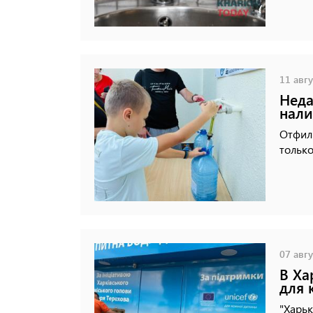
11 авгу
Неда
нали
Отфил
тольк
07 авгу
В Ха
для 
"Харьк