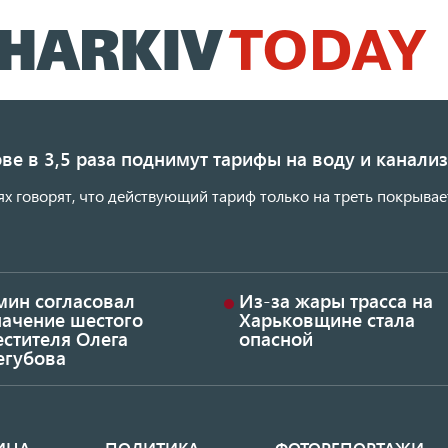
Перейти
к
основному
содержанию
ве в 3,5 раза поднимут тарифы на воду и канал
ях говорят, что действующий тариф только на треть покрывае
мин согласовал
Из-за жары трасса на
начение шестого
Харьковщине стала
стителя Олега
опасной
егубова