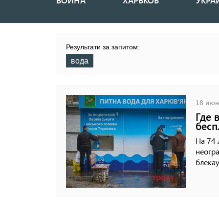
ВОЙНА
ХАРЬКОВ
УКРА
Основная
навигация
Результати за запитом:
вода
18 июня
Где 
бесп
На 74
неогр
блекау