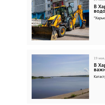
В Ха
водо
"Харьк
19 мая,
В Ха
важ
Катаст