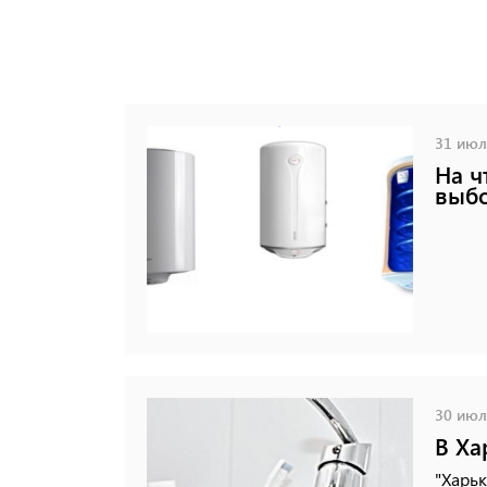
31 июля
На ч
выбо
30 июля
В Ха
"Харь