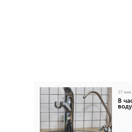
27 мая,
В ча
воду