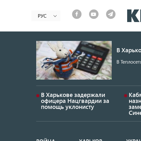
РУС
В Харько
В Теплосет
В Харькове задержали
Каб
офицера Нацгвардии за
наз
помощь уклонисту
заме
Син