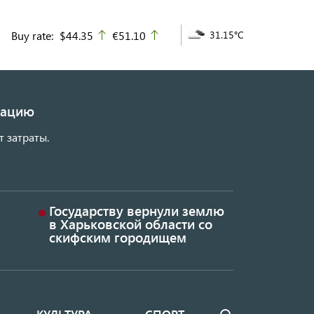
Buy rate:
$44.35
€51.10
31.15°C
up
up
изацию
т затраты.
Государству вернули землю
в Харьковской области со
скифским городищем