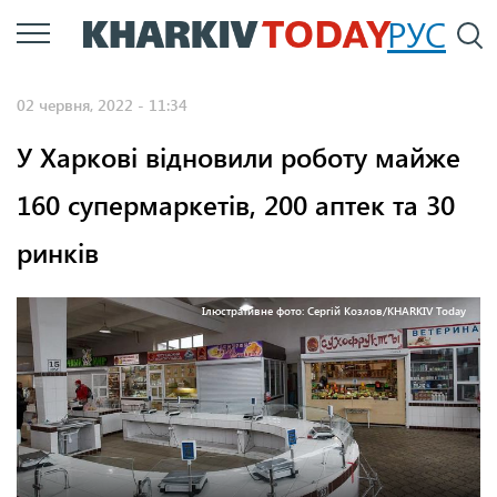
Перейти
РУС
П
до
основного
02 червня, 2022 - 11:34
вмісту
У Харкові відновили роботу майже
160 супермаркетів, 200 аптек та 30
ринків
Ілюстративне фото: Сергій Козлов/KHARKIV Today