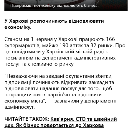
Підприємці потихеньку відновлюють бізнес.
У Харкові розпочинають відновлювати
економіку.
Станом на 1 червня у Харкові працюють 166
супермаркетів, майже 190 аптек та 32 ринки. Про
це повідомили у Харківській міській раді з
посиланням на департамент адміністративних
послуг та споживчого ринку.
"Незважаючи на завдані окупантами збитки,
підприємці починають відкривати заклади та
відновлювати надання послуг для того, щоб
покращити життя харків'ян та відновити
економіку міста", — зазначили у департаменті
адмінпослуг.
ЧИТАЙТЕ ТАКОЖ:
Кав'ярня, СТО та швейний
цех. Як бізнес повертається до Харкова