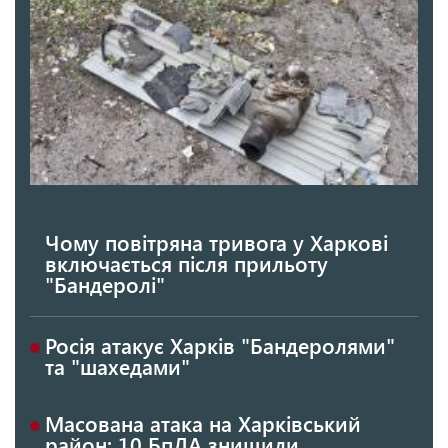
Чому повітряна тривога у Харкові
включається після прильоту
"Бандеролі"
Росія атакує Харків "Бандеролями"
та "шахедами"
Масована атака на Харківський
район: 10 БпЛА знищили