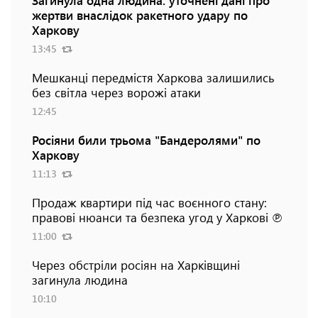
жертви внаслідок ракетного удару по
Харкову
13:45
Мешканці передмістя Харкова залишились
без світла через ворожі атаки
12:45
Росіяни били трьома "Бандеролями" по
Харкову
11:13
Продаж квартири під час воєнного стану:
правові нюанси та безпека угод у Харкові ℗
11:00
Через обстріли росіян на Харківщині
загинула людина
10:10