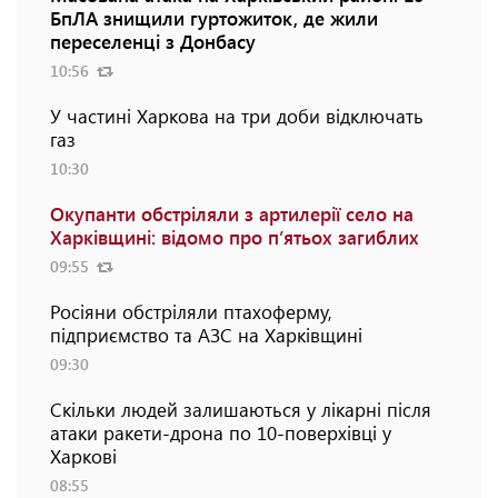
БпЛА знищили гуртожиток, де жили
переселенці з Донбасу
10:56
У частині Харкова на три доби відключать
газ
10:30
Окупанти обстріляли з артилерії село на
Харківщині: відомо про п’ятьох загиблих
09:55
Росіяни обстріляли птахоферму,
підприємство та АЗС на Харківщині
09:30
Скільки людей залишаються у лікарні після
атаки ракети-дрона по 10-поверхівці у
Харкові
08:55