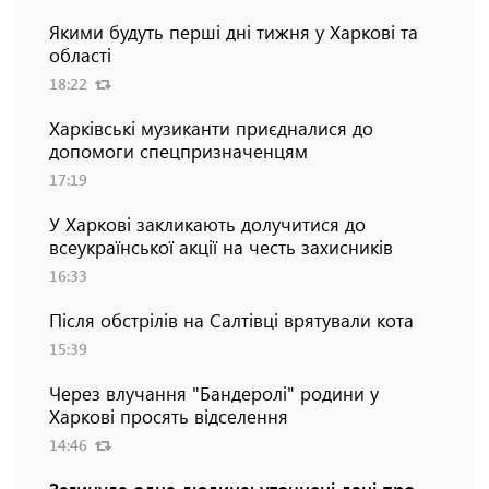
Якими будуть перші дні тижня у Харкові та
області
18:22
Харківські музиканти приєдналися до
допомоги спецпризначенцям
17:19
У Харкові закликають долучитися до
всеукраїнської акції на честь захисників
16:33
Після обстрілів на Салтівці врятували кота
15:39
Через влучання "Бандеролі" родини у
Харкові просять відселення
14:46
Загинула одна людина: уточнені дані про