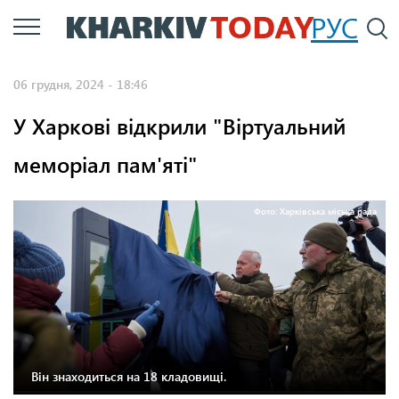
Перейти
РУС
П
до
основного
06 грудня, 2024 - 18:46
вмісту
У Харкові відкрили "Віртуальний
меморіал пам'яті"
Фото: Харківська міська рада
Він знаходиться на 18 кладовищі.