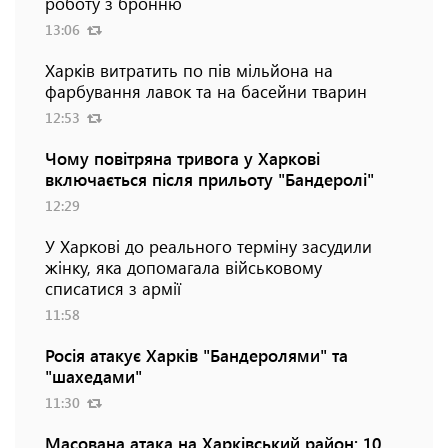
роботу з бронню
13:06
Харків витратить по пів мільйона на
фарбування лавок та на басейни тварин
12:53
Чому повітряна тривога у Харкові
включається після прильоту "Бандеролі"
12:29
У Харкові до реального терміну засудили
жінку, яка допомагала військовому
списатися з армії
11:58
Росія атакує Харків "Бандеролями" та
"шахедами"
11:30
Масована атака на Харківський район: 10