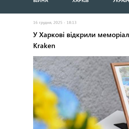
ВІЙНА
ХАРКІВ
УКРАЇ
Основная
навигация
16 грудня, 2025 - 18:13
У Харкові відкрили меморіал
Kraken