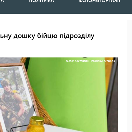
НА
ПОЛІТИКА
ФОТОРЕПОРТАЖІ
ьну дошку бійцю підрозділу
Фото: Костянтин Немічев/Facebook