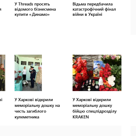
ві
У Харкові відкрили
У Харкові відкрили
меморіальну дошку на
меморіальну дошку
честь загиблого
бійцю спецпідрозділу
кулеметника
KRAKEN