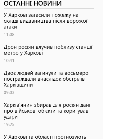
ОСТАННІ НОВИНИ
У Харкові загасили пожежу на
складі видавництва після ворожої
атаки
11:08
Дрон росіян влучив поблизу станції
метро у Харкові
10:41
Двоє людей загинули та восьмеро
постраждали внаслідок обстрілів
Харківщини
09:03
Харків’янин збирав для росіян дані
про військові об’єкти та коригував
удари
19:25
У Харкові та області прогнозують