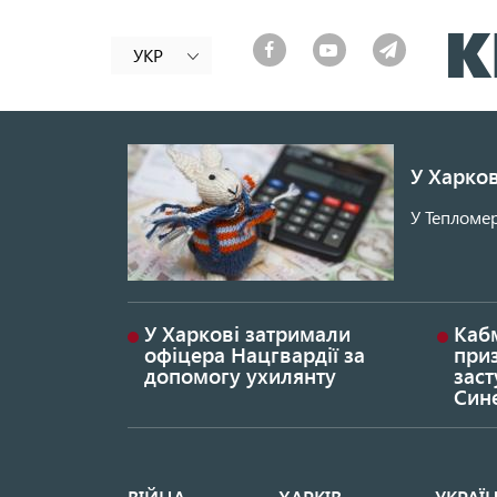
УКР
У Харков
У Тепломер
У Харкові затримали
Каб
офіцера Нацгвардії за
при
допомогу ухилянту
заст
Син