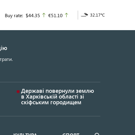
Buy rate:
$44.35
€51.10
32.17°C
up
up
цію
трати.
Державі повернули землю
в Харківській області зі
скіфським городищем