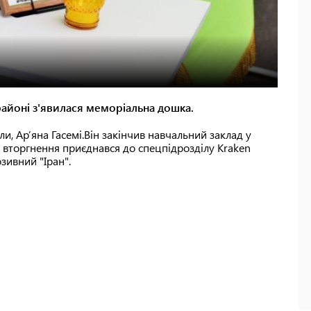
айоні з'явилася меморіальна дошка.
и, Ар’яна Гасемі.Він закінчив навчальний заклад у
 вторгнення приєднався до спецпідрозділу Kraken
зивний "Іран".