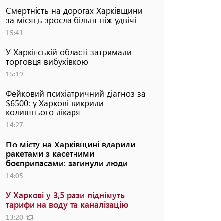
Смертність на дорогах Харківщини
за місяць зросла більш ніж удвічі
15:41
У Харківській області затримали
торговця вибухівкою
15:19
Фейковий психіатричний діагноз за
$6500: у Харкові викрили
колишнього лікаря
14:27
По місту на Харківщині вдарили
ракетами з касетними
боєприпасами: загинули люди
14:05
У Харкові у 3,5 рази піднімуть
тарифи на воду та каналізацію
13:20