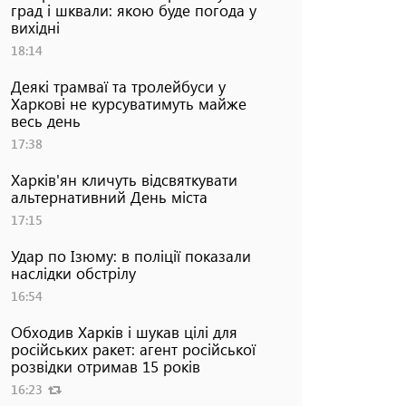
град і шквали: якою буде погода у
вихідні
18:14
Деякі трамваї та тролейбуси у
Харкові не курсуватимуть майже
весь день
17:38
Харків'ян кличуть відсвяткувати
альтернативний День міста
17:15
Удар по Ізюму: в поліції показали
наслідки обстрілу
16:54
Обходив Харків і шукав цілі для
російських ракет: агент російської
розвідки отримав 15 років
16:23