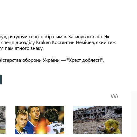
ув, рятуючи своїх побратимів. Загинув як воїн. Як
спецпідрозділу Kraken Костянтин Немічев, який теж
тя пам'ятного знаку.
ністерства оборони України — "Хрест доблесті".