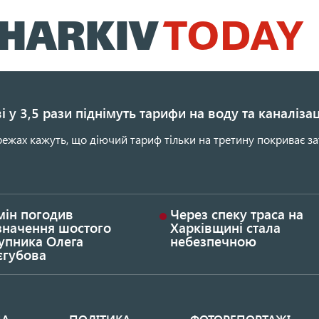
Перейти
до
основного
вмісту
і у 3,5 рази піднімуть тарифи на воду та каналіза
ежах кажуть, що діючий тариф тільки на третину покриває за
мін погодив
Через спеку траса на
значення шостого
Харківщині стала
упника Олега
небезпечною
єгубова