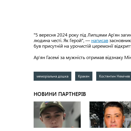
"5 вересня 2024 року під Липцями Ар’ян загин
людина честі. Як Герой", —
написав
засновник 
був присутній на урочистій церемонії відкрит
Ар’ян Гасемі за мужність отримав відзнаку Мі
меморіальна дошка
Кракен
Костянтин Немічев