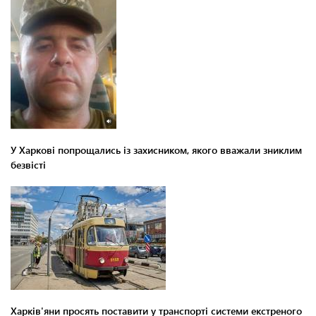
У Харкові попрощались із захисником, якого вважали зниклим
безвісті
Харків'яни просять поставити у транспорті системи екстреного