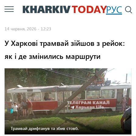
Перейти
РУС
П
до
основного
14 червня, 2026 - 12:23
вмісту
У Харкові трамвай зійшов з рейок:
як і де змінились маршрути
Фото: соцмережі
Трамвай дрифтанув та збив стовб.