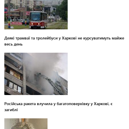
Деякі трамваї та тролейбуси у Харкові не курсуватимуть майже
весь день
Російська ракета влучила у багатоповерхівку у Харкові, є
загиблі