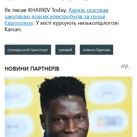
Як писав KHARKIV Today,
Харків скасував
закупівлю довгих електробусів за гроші
Євросоюзу
. У місті курсують низькопідлогові
Karsan.
громадський транспорт
трамвай
новини Харкова