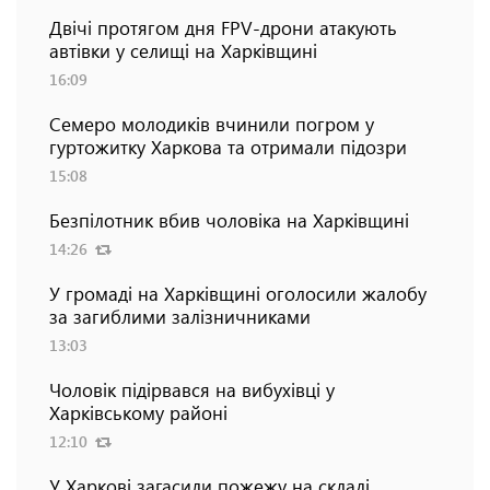
Двічі протягом дня FPV-дрони атакують
автівки у селищі на Харківщині
16:09
Семеро молодиків вчинили погром у
гуртожитку Харкова та отримали підозри
15:08
Безпілотник вбив чоловіка на Харківщині
14:26
У громаді на Харківщині оголосили жалобу
за загиблими залізничниками
13:03
Чоловік підірвався на вибухівці у
Харківському районі
12:10
У Харкові загасили пожежу на складі