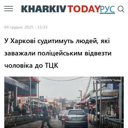
Перейти
РУС
П
до
основного
04 грудня, 2025 - 15:33
вмісту
У Харкові судитимуть людей, які
заважали поліцейським відвезти
чоловіка до ТЦК
Фото: KHARKIV Today