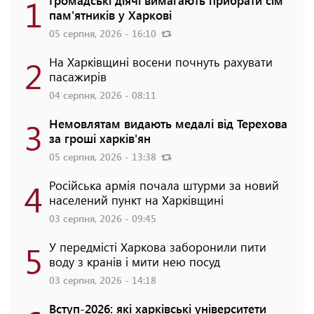
1
Громадські діячі вимагають прибрати сім
пам'ятників у Харкові
05 серпня, 2026 - 16:10
2
На Харківщині восени почнуть рахувати
пасажирів
04 серпня, 2026 - 08:11
3
Немовлятам видають медалі від Терехова
за гроші харків'ян
05 серпня, 2026 - 13:38
4
Російська армія почала штурми за новий
населений пункт на Харківщині
03 серпня, 2026 - 09:45
5
У передмісті Харкова заборонили пити
воду з кранів і мити нею посуд
03 серпня, 2026 - 14:18
Вступ-2026: які харківські університети