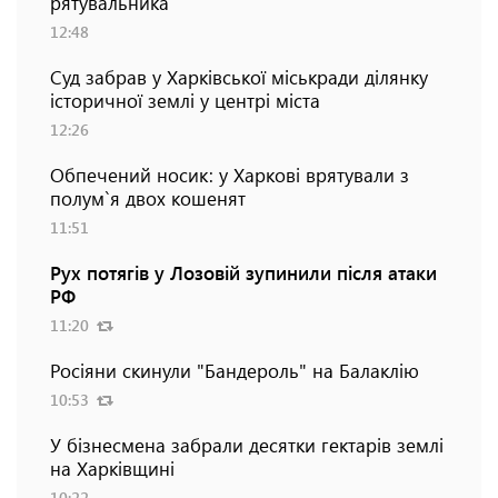
рятувальника
12:48
Суд забрав у Харківської міськради ділянку
історичної землі у центрі міста
12:26
Обпечений носик: у Харкові врятували з
полум`я двох кошенят
11:51
Рух потягів у Лозовій зупинили після атаки
РФ
11:20
Росіяни скинули "Бандероль" на Балаклію
10:53
У бізнесмена забрали десятки гектарів землі
на Харківщині
10:22