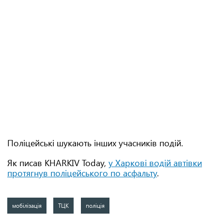
Поліцейські шукають інших учасників подій.
Як писав KHARKIV Today,
у Харкові водій автівки
протягнув поліцейського по асфальту
.
мобілізація
ТЦК
поліція