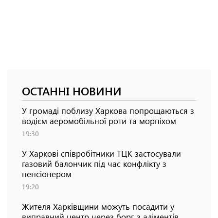
ОСТАННІ НОВИНИ
У громаді поблизу Харкова попрощаються з
водієм аеромобільної роти та морпіхом
19:30
У Харкові співробітники ТЦК застосували
газовий балончик під час конфлікту з
пенсіонером
19:20
Жителя Харківщини можуть посадити у
виправний центр через борг з аліментів