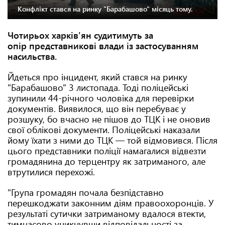
Конфлікт стався на ринку "Барабашово" місяць тому.
Чотирьох харків'ян судитимуть за
опір представникові влади із застосуванням
насильства.
Йдеться про інцидент, який стався на ринку
"Барабашово" 3 листопада. Тоді поліцейські
зупинили 44-річного чоловіка для перевірки
документів. Виявилося, що він перебуває у
розшуку, бо вчасно не пішов до ТЦК і не оновив
свої облікові документи. Поліцейські наказали
йому їхати з ними до ТЦК — той відмовився. Після
цього представники поліції намагалися відвезти
громадянина до терцентру як затриманого, але
втрутилися перехожі.
"Група громадян почала безпідставно
перешкоджати законним діям правоохоронців. У
результаті сутички затриманому вдалося втекти,
тимчасово уникнувши відповідальності за