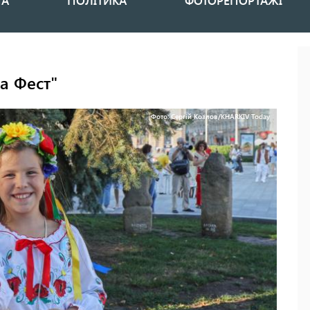
НА
ПОЛІТИКА
ФОТОРЕПОРТАЖІ
а Фест"
Фото: Сергій Козлов/KHARKIV Today