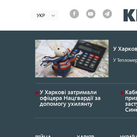
УКР
У Харков
У Тепломер
У Харкові затримали
Каб
офіцера Нацгвардії за
при
допомогу ухилянту
заст
Син