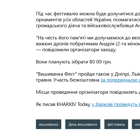
Під час фестивалю можна буде долучитися до 
орнаментів усіх областей України, позмагатися
громадського діяча та військовослужбовця Ан
"На честь його пам'яті ми долучаємося до ве
важких дронів побратимам Андрія (2-га міном
— повідомили організатори заходу.
Вони планують зібрати 80 00 грн.
"Вишиванка Фест" пройде також у Дніпрі, Льво
травня. Участь безкоштовна
за попередньою 
Місце проведення організатори повідомлять 
Як писав KHARKIV Today,
у Харкові проведуть 
вишиванка
День вишиванки
фестиваль
но