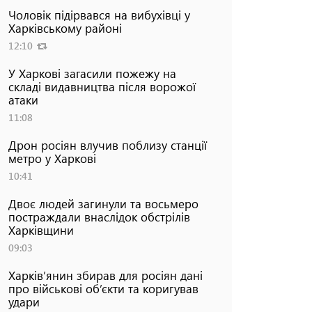
Чоловік підірвався на вибухівці у
Харківському районі
12:10
У Харкові загасили пожежу на
складі видавництва після ворожої
атаки
11:08
Дрон росіян влучив поблизу станції
метро у Харкові
10:41
Двоє людей загинули та восьмеро
постраждали внаслідок обстрілів
Харківщини
09:03
Харків’янин збирав для росіян дані
про військові об’єкти та коригував
удари