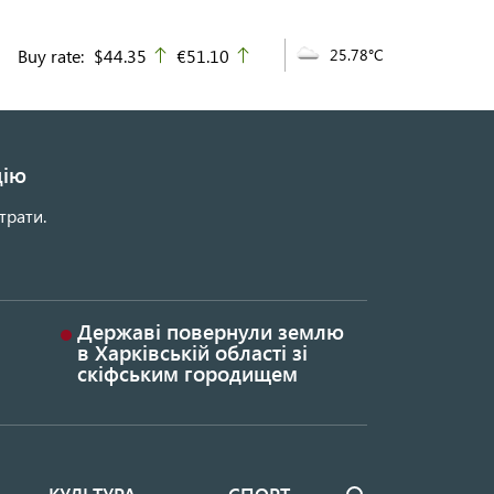
Buy rate:
$44.35
€51.10
25.78°C
up
up
цію
трати.
Державі повернули землю
в Харківській області зі
скіфським городищем