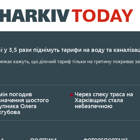
Перейти
до
основного
вмісту
і у 3,5 рази піднімуть тарифи на воду та каналіза
ежах кажуть, що діючий тариф тільки на третину покриває за
мін погодив
Через спеку траса на
значення шостого
Харківщині стала
упника Олега
небезпечною
єгубова