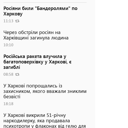
Росіяни били "Бандеролями" по
Харкову
11:13
Через обстріли росіян на
Харківщині загинула людина
10:10
Російська ракета влучила у
багатоповерхівку у Харкові, є
загиблі
08:58
У Харкові попрощались із
захисником, якого вважали зниклим
безвісті
18:18
У Харкові викрили 51-річну
наркодилерку, яка продавала
психотропи у флаконах від гелю для