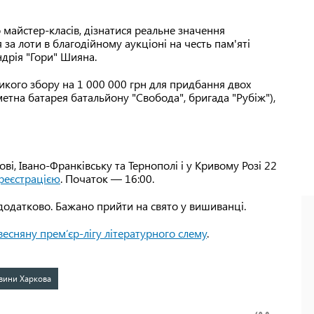
майстер-класів, дізнатися реальне значення
 за лоти в благодійному аукціоні на честь пам'яті
дрія "Гори" Шияна.
ликого збору на 1 000 000 грн для придбання двох
етна батарея батальйону "Свобода", бригада "Рубіж"),
ві, Івано-Франківську та Тернополі і у Кривому Розі 22
реєстрацією
. Початок — 16:00.
додатково. Бажано прийти на свято у вишиванці.
весняну прем’єр-лігу літературного слему
.
вини Харкова