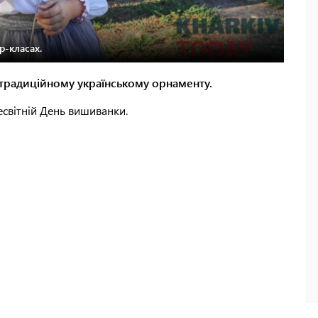
р-класах.
традиційному українському орнаменту.
есвітній День вишиванки.