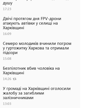
душу
17:23
Двічі протягом дня FPV-дрони
атакують автівки у селищі на
Харківщині
16:09
Семеро молодиків вчинили погром
у гуртожитку Харкова та отримали
підозри
15:08
Безпілотник вбив чоловіка на
Харківщині
14:26
У громаді на Харківщині оголосили
жалобу за загиблими
залізничниками
13:03