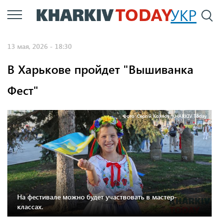
Перейти
УКР
По
к
основному
13 мая, 2026 - 18:30
содержанию
В Харькове пройдет "Вышиванка
Фест"
Фото: Сергій Козлов/KHARKIV Today
На фестивале можно будет участвовать в мастер-
классах.