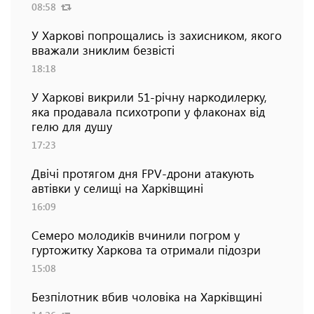
08:58
У Харкові попрощались із захисником, якого
вважали зниклим безвісті
18:18
У Харкові викрили 51-річну наркодилерку,
яка продавала психотропи у флаконах від
гелю для душу
17:23
Двічі протягом дня FPV-дрони атакують
автівки у селищі на Харківщині
16:09
Семеро молодиків вчинили погром у
гуртожитку Харкова та отримали підозри
15:08
Безпілотник вбив чоловіка на Харківщині