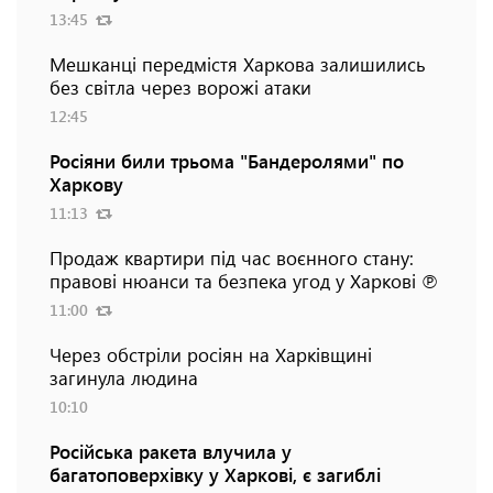
13:45
Мешканці передмістя Харкова залишились
без світла через ворожі атаки
12:45
Росіяни били трьома "Бандеролями" по
Харкову
11:13
Продаж квартири під час воєнного стану:
правові нюанси та безпека угод у Харкові ℗
11:00
Через обстріли росіян на Харківщині
загинула людина
10:10
Російська ракета влучила у
багатоповерхівку у Харкові, є загиблі