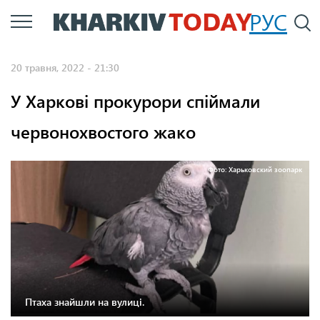
Перейти
РУС
П
до
основного
20 травня, 2022 - 21:30
вмісту
У Харкові прокурори спіймали
червонохвостого жако
Фото: Харьковский зоопарк
Птаха знайшли на вулиці.