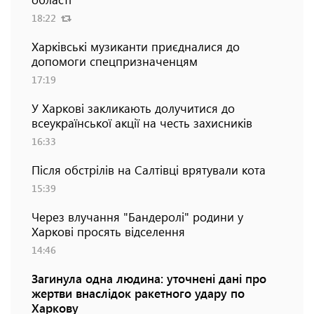
18:22
Харківські музиканти приєдналися до
допомоги спецпризначенцям
17:19
У Харкові закликають долучитися до
всеукраїнської акції на честь захисників
16:33
Після обстрілів на Салтівці врятували кота
15:39
Через влучання "Бандеролі" родини у
Харкові просять відселення
14:46
Загинула одна людина: уточнені дані про
жертви внаслідок ракетного удару по
Харкову