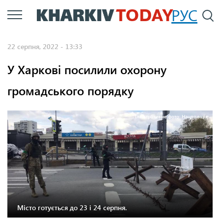
Перейти
РУС
П
до
основного
22 серпня, 2022 - 13:33
вмісту
У Харкові посилили охорону
громадського порядку
Ілюстративне фото: Нацполіція
Місто готується до 23 і 24 серпня.