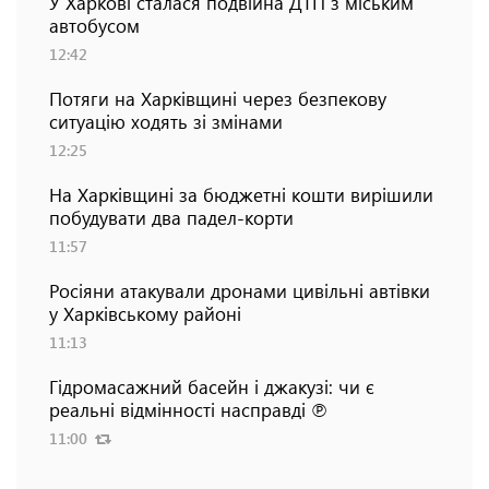
У Харкові сталася подвійна ДТП з міським
автобусом
12:42
Потяги на Харківщині через безпекову
ситуацію ходять зі змінами
12:25
На Харківщині за бюджетні кошти вирішили
побудувати два падел-корти
11:57
Росіяни атакували дронами цивільні автівки
у Харківському районі
11:13
Гідромасажний басейн і джакузі: чи є
реальні відмінності насправді ℗
11:00