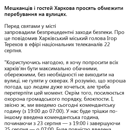
Мешканців і гостей Харкова просять обмежити
перебування на вулицях.
Перед святами у місті
запровадили безпрецедентні заходи безпеки. Про
це повідомив Харківський міський голова Ігор
Терехов в ефірі національних телеканалів 22
серпня.
"Користуючись нагодою, я хочу попросити всіх
харків’ян бути максимально обачними,
обережними, без необхідності не виходити на
вулиці, не гуляти у скверах. Я розумію, що хороша
погода, що людям дуже хочеться, але треба
перетерпіти цей момент. Окрім того, посилюється
охорона громадського порядку, блокпости. І,
звісно ж, ми введемо сьогодні комендантську
годину (з 19:00 до 07:00). У нас буде трішки по-
іншому введена комендантська година,
починаючи з 23 серпня — з 19:00 і завершуючи
25 серпня — о 07:00. Буде повністю введена