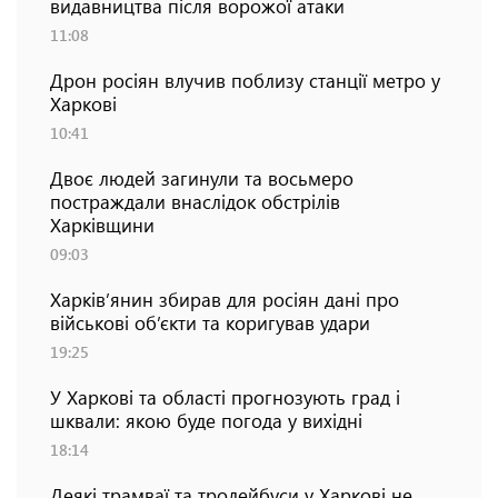
видавництва після ворожої атаки
11:08
Дрон росіян влучив поблизу станції метро у
Харкові
10:41
Двоє людей загинули та восьмеро
постраждали внаслідок обстрілів
Харківщини
09:03
Харків’янин збирав для росіян дані про
військові об’єкти та коригував удари
19:25
У Харкові та області прогнозують град і
шквали: якою буде погода у вихідні
18:14
Деякі трамваї та тролейбуси у Харкові не