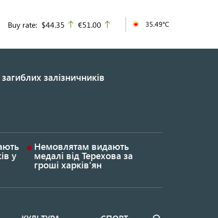
Buy rate:
$44.35
€51.00
35.49°C
up
up
 загиблих залізничників
гають
Немовлятам видають
ів у
медалі від Терехова за
гроші харків'ян