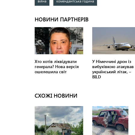
війна
комендантська година
СХОЖІ НОВИНИ