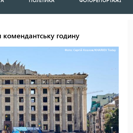
НА
ПОЛІТИКА
ФОТОРЕПОРТАЖІ
ли комендантську годину
Фото: Сергій Козлов/KHARKIV Today