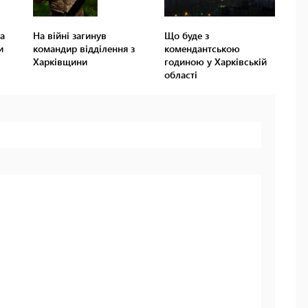
а
На війні загинув
Що буде з
и
командир відділення з
комендантською
Харківщини
годиною у Харківській
області