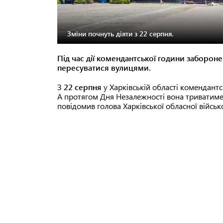
Зміни почнуть діяти з 22 серпня.
Під час дії комендантської години заборон
пересуватися вулицями.
З
22 серпня
у Харківській області комендант
А протягом Дня Незалежності вона триватим
повідомив голова Харківської обласної військо