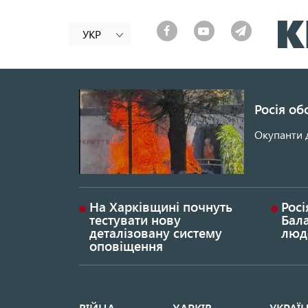
УКР
Росія об
Окупанти 
На Харківщині почнуть
Росі
тестувати нову
Бала
деталізовану систему
люд
оповіщення