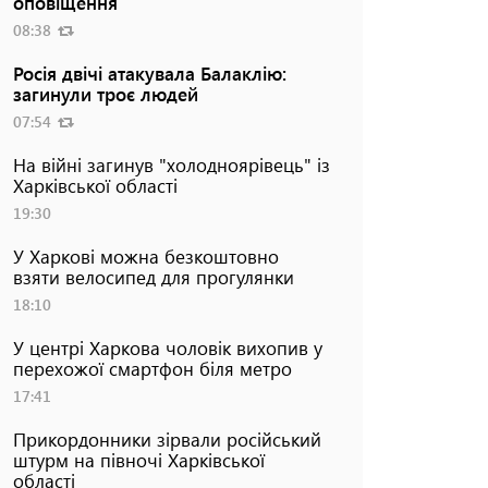
оповіщення
08:38
Росія двічі атакувала Балаклію:
загинули троє людей
07:54
На війні загинув "холодноярівець" із
Харківської області
19:30
У Харкові можна безкоштовно
взяти велосипед для прогулянки
18:10
У центрі Харкова чоловік вихопив у
перехожої смартфон біля метро
17:41
Прикордонники зірвали російський
штурм на півночі Харківської
області