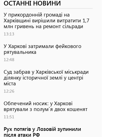
ОСТАННІ НОВИНИ
У прикордонній громаді на
Харківщині вирішили витратити 1,7
млн гривень на ремонт сільради
13:13
У Харкові затримали фейкового
рятувальника
12:48
Суд забрав у Харківської міськради
ділянку історичної землі у центрі
міста
12:26
Обпечений носик: у Харкові
врятували з полум`я двох кошенят
11:51
Рух потягів у Лозовій зупинили
після атаки РФ