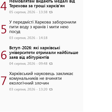
4
Немовлятам видають медалі від
Терехова за гроші харків'ян
05 серпня, 2026 - 13:38
У передмісті Харкова заборонили
5
пити воду з кранів і мити нею
посуд
03 серпня, 2026 - 14:18
Вступ-2026: які харківські
6
університети отримали найбільше
заяв від абітурієнтів
04 серпня, 2026 - 09:48
Харківський науковець закликає
7
комунальників не вчиняти
екологічний злочин
03 серпня, 2026 - 13:20