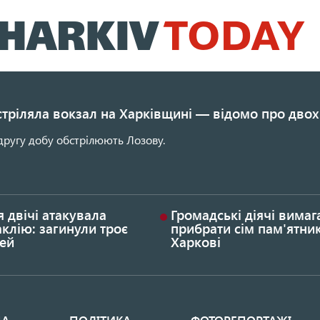
Перейти
до
основного
вмісту
стріляла вокзал на Харківщині — відомо про двох
другу добу обстрілюють Лозову.
я двічі атакувала
Громадські діячі вима
клію: загинули троє
прибрати сім пам'ятник
ей
Харкові