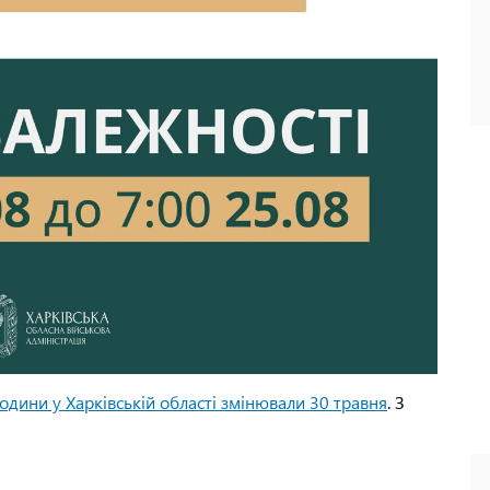
одини у Харківській області змінювали 30 травня
. З