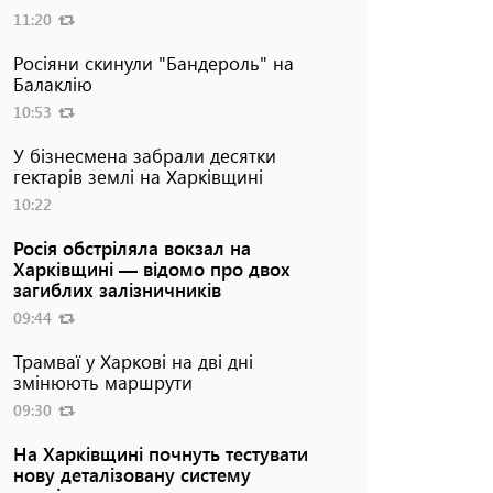
11:20
Росіяни скинули "Бандероль" на
Балаклію
10:53
У бізнесмена забрали десятки
гектарів землі на Харківщині
10:22
Росія обстріляла вокзал на
Харківщині — відомо про двох
загиблих залізничників
09:44
Трамваї у Харкові на дві дні
змінюють маршрути
09:30
На Харківщині почнуть тестувати
нову деталізовану систему