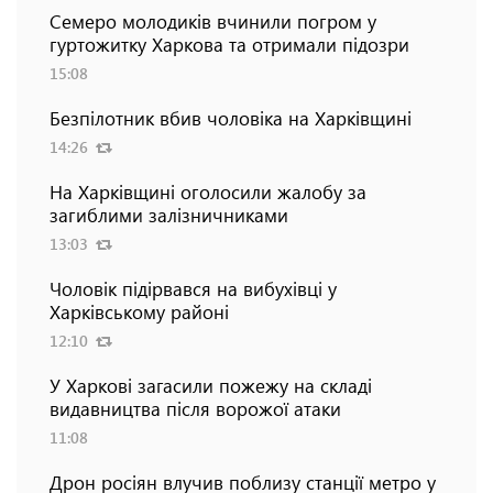
Семеро молодиків вчинили погром у
гуртожитку Харкова та отримали підозри
15:08
Безпілотник вбив чоловіка на Харківщині
14:26
На Харківщині оголосили жалобу за
загиблими залізничниками
13:03
Чоловік підірвався на вибухівці у
Харківському районі
12:10
У Харкові загасили пожежу на складі
видавництва після ворожої атаки
11:08
Дрон росіян влучив поблизу станції метро у