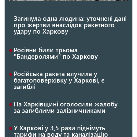
Загинула одна людина: уточнені дані
про жертви внаслідок ракетного
удару по Харкову
Росіяни били трьома
"Бандеролями" по Харкову
Російська ракета влучила у
багатоповерхівку у Харкові, є
загиблі
На Харківщині оголосили жалобу
за загиблими залізничниками
У Харкові у 3,5 рази піднімуть
тарифи на воду та каналізацію