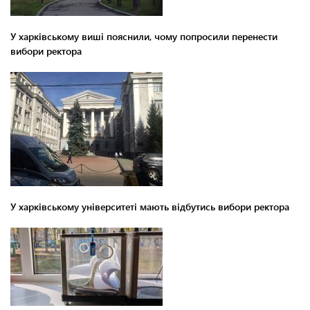
У харківському виші пояснили, чому попросили перенести
вибори ректора
У харківському університеті мають відбутись вибори ректора