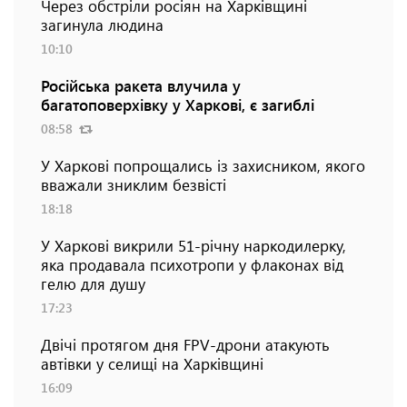
Через обстріли росіян на Харківщині
загинула людина
10:10
Російська ракета влучила у
багатоповерхівку у Харкові, є загиблі
08:58
У Харкові попрощались із захисником, якого
вважали зниклим безвісті
18:18
У Харкові викрили 51-річну наркодилерку,
яка продавала психотропи у флаконах від
гелю для душу
17:23
Двічі протягом дня FPV-дрони атакують
автівки у селищі на Харківщині
16:09