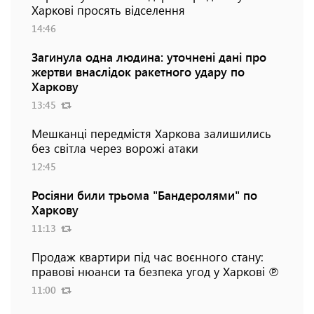
Харкові просять відселення
14:46
Загинула одна людина: уточнені дані про
жертви внаслідок ракетного удару по
Харкову
13:45
Мешканці передмістя Харкова залишились
без світла через ворожі атаки
12:45
Росіяни били трьома "Бандеролями" по
Харкову
11:13
Продаж квартири під час воєнного стану:
правові нюанси та безпека угод у Харкові ℗
11:00