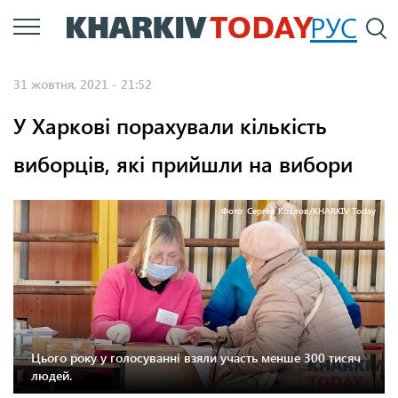
Перейти
РУС
П
до
основного
31 жовтня, 2021 - 21:52
вмісту
У Харкові порахували кількість
виборців, які прийшли на вибори
Фото: Сергей Козлов/KHARKIV Today
Цього року у голосуванні взяли участь менше 300 тисяч
людей.