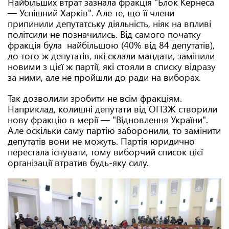
Найбільших втрат зазнала фракція "Блок Кернеса
— Успішний Харків". Але те, що її члени
припинили депутатську діяльність, ніяк на впливі
політсили не позначились. Від самого початку
фракція була найбільшою (40% від 84 депутатів),
до того ж депутатів, які склали мандати, замінили
новими з цієї ж партії, які стояли в списку відразу
за ними, але не пройшли до ради на виборах.
Так дозволили зробити не всім фракціям.
Наприклад, колишні депутати від ОПЗЖ створили
нову фракцію в мерії — "Відновлення України".
Але оскільки саму партію заборонили, то замінити
депутатів вони не можуть. Партія юридично
перестала існувати, тому виборчий список цієї
організації втратив будь-яку силу.