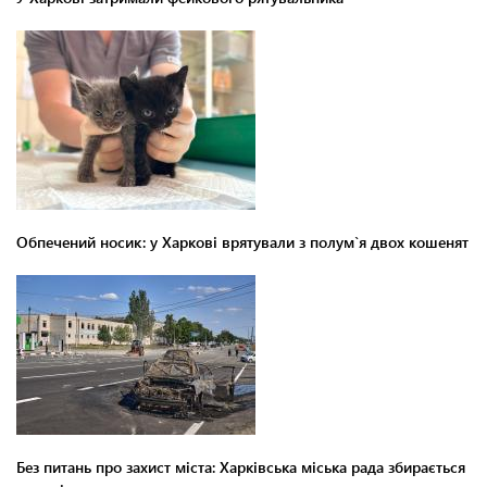
Обпечений носик: у Харкові врятували з полум`я двох кошенят
Без питань про захист міста: Харківська міська рада збирається