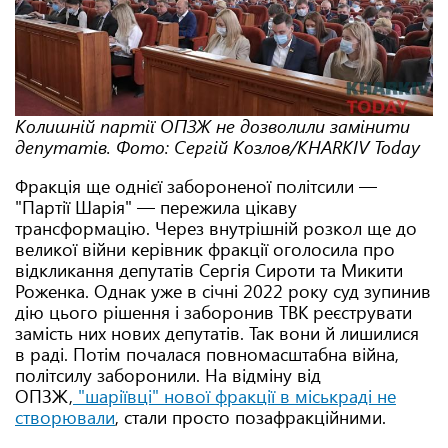
Колишній партії ОПЗЖ не дозволили замінити
депутатів. Фото: Сергій Козлов/KHARKIV Today
Фракція ще однієї забороненої політсили —
"Партії Шарія" — пережила цікаву
трансформацію. Через внутрішній розкол ще до
великої війни керівник фракції оголосила про
відкликання депутатів Сергія Сироти та Микити
Роженка. Однак уже в січні 2022 року суд зупинив
дію цього рішення і заборонив ТВК реєструвати
замість них нових депутатів. Так вони й лишилися
в раді. Потім почалася повномасштабна війна,
політсилу заборонили. На відміну від
ОПЗЖ,
"шаріївці" нової фракції в міськраді не
створювали
, стали просто позафракційними.