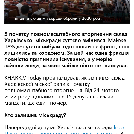
Нинішній склад міськради обрали у 2020 році.
З початку повномасштабного вторгнення склад
Харківської міськради суттєво змінився. Майже
18% депутатів вибули: одні пішли на фронт, інші
лишились за кордоном. За цей час одна фракція
повністю припинила існування, а у мерію
зайшли люди, за яких майже ніхто не голосував.
KHARKIV Today проаналізував, як змінився склад
Харківської міської ради з початку
повномасштабного вторгнення. Від 24 лютого
2022 року щонайменше 15 депутатів склали
мандати, ще один помер.
Хто залишив міськраду?
Напередодні депутат Харківської міськради
Ігор
Пушкарьов заявив про те, що складає мандат
. Він