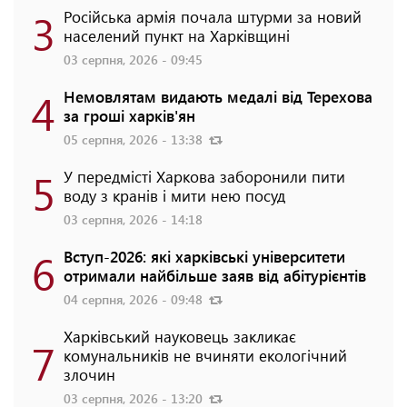
3
Російська армія почала штурми за новий
населений пункт на Харківщині
03 серпня, 2026 - 09:45
4
Немовлятам видають медалі від Терехова
за гроші харків'ян
05 серпня, 2026 - 13:38
5
У передмісті Харкова заборонили пити
воду з кранів і мити нею посуд
03 серпня, 2026 - 14:18
6
Вступ-2026: які харківські університети
отримали найбільше заяв від абітурієнтів
04 серпня, 2026 - 09:48
Харківський науковець закликає
7
комунальників не вчиняти екологічний
злочин
03 серпня, 2026 - 13:20