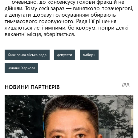
— очевидно, до консенсусу голови фракцій не
дійшли. Тому сесії зараз — винятково позачергові,
а депутати щоразу голосуванням обирають
тимчасового головуючого. Рада і її рішення
лишаються легітимними, бо кворум, попри деякі
вакантні місця, зберігається.
Харківська міська рада
депутати
вибори
новини Харкова