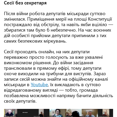
Сесії без секретаря
Після війни робота депутатів міськради суттєво
змінилася. Приміщення мерії на площі Конституції
постраждало від обстрілу, та навіть якби вціліло —
збиратися там було б небезпечно. На час воєнних
дій особисті прийоми депутати припинили з тих
самих безпекових міркувань.
Сесії проходять онлайн, на них депутати
переважно просто голосують за вже ухвалені
виконкомом рішення. До війни засідання
транслювали в прямому ефірі, тому депутати
охоче виходили на трибуни для виступів. Зараз
записи сесій можна знайти на офіційному каналі
міськради в
Youtube
, їх викладають в суттєво
відредагованому вигляді — тобто, громада
позбавлена можливості напряму бачити діяльність
своїх депутатів.