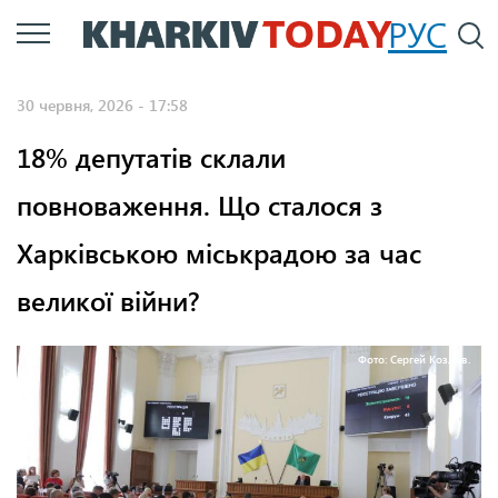
Перейти
РУС
П
до
основного
30 червня, 2026 - 17:58
вмісту
18% депутатів склали
повноваження. Що сталося з
Харківською міськрадою за час
великої війни?
Фото: Сергей Козлов.