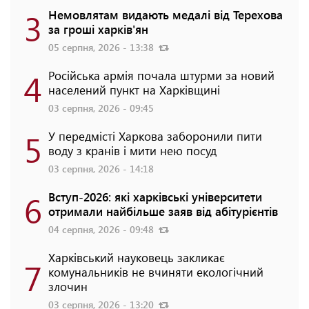
3
Немовлятам видають медалі від Терехова
за гроші харків'ян
05 серпня, 2026 - 13:38
4
Російська армія почала штурми за новий
населений пункт на Харківщині
03 серпня, 2026 - 09:45
5
У передмісті Харкова заборонили пити
воду з кранів і мити нею посуд
03 серпня, 2026 - 14:18
6
Вступ-2026: які харківські університети
отримали найбільше заяв від абітурієнтів
04 серпня, 2026 - 09:48
Харківський науковець закликає
7
комунальників не вчиняти екологічний
злочин
03 серпня, 2026 - 13:20