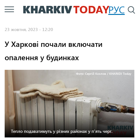
Перейти
РУС
П
до
основного
23 жовтня, 2023 - 12:20
вмісту
У Харкові почали включати
опалення у будинках
Фото: Сергій Козлов / KHARKIV Today
Тепло подаватимуть у різних районах у п'ять черг.