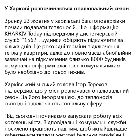
У Харкові розпочинається опалювальний сезон.
Зранку 23 жовтня у харківські багатоповерхівки
почали подавати теплоносій. Цю інформацію
KHARKIV Today підтвердили у диспетчерській
службі "1562". Будинки обіцяють підключити за
кілька днів. Це рекордні терміни підключення
тепла у квартири, адже до повномасштабної війни
зазвичай на підключення близько 8000 будинків
комунальної форми власності комунальникам
було необхідно до трьох тижнів.
Харківський міський голова Ігор Терехов
підтвердив, що у місті розпочався опалювальний
сезон. За його інформацією, до теплоносія
сьогодні підключають соціальну сферу.
"Від сьогодні починаємо запускати роботу всіх
котелень міста. Відповідальні комунальні служби
посилено працюють над тим, щоб якнайшвидше
забезпечити теплом житлові будинки харківʼян і