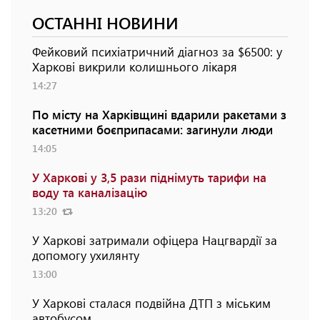
ОСТАННІ НОВИНИ
Фейковий психіатричний діагноз за $6500: у
Харкові викрили колишнього лікаря
14:27
По місту на Харківщині вдарили ракетами з
касетними боєприпасами: загинули люди
14:05
У Харкові у 3,5 рази піднімуть тарифи на
воду та каналізацію
13:20
У Харкові затримали офіцера Нацгвардії за
допомогу ухилянту
13:00
У Харкові сталася подвійна ДТП з міським
автобусом