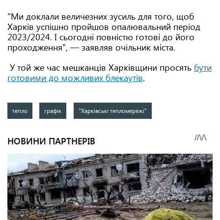
"Ми доклали величезних зусиль для того, щоб
Харків успішно пройшов опалювальний період
2023/2024. І сьогодні повністю готові до його
проходження", — заявляв очільник міста.
У той же час мешканців Харківщини просять
бути
готовими до можливих блекаутів
.
тепло
графік
"Харківські тепломережі"