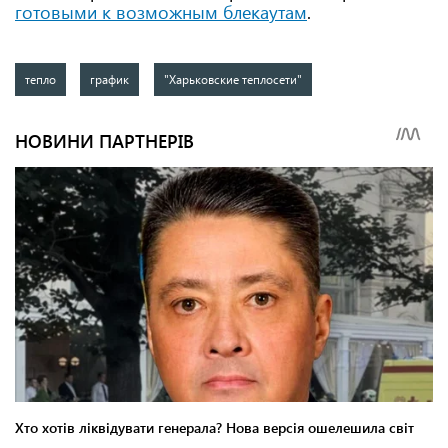
готовыми к возможным блекаутам
.
тепло
график
"Харьковские теплосети"