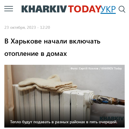
Перейти
УКР
По
к
основному
23 октября, 2023 - 12:20
содержанию
В Харькове начали включать
отопление в домах
Фото: Сергій Козлов / KHARKIV Today
Тепло будут подавать в разных районах в пять очередей.