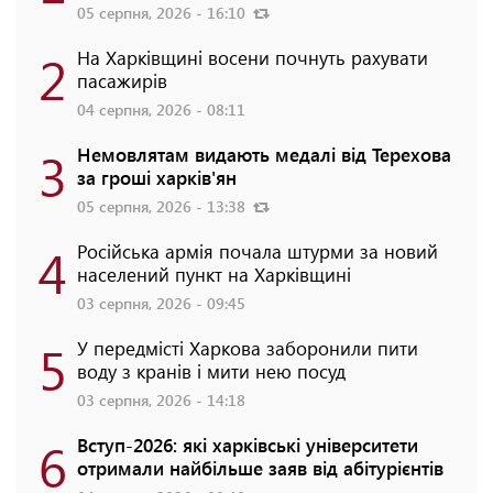
05 серпня, 2026 - 16:10
2
На Харківщині восени почнуть рахувати
пасажирів
04 серпня, 2026 - 08:11
3
Немовлятам видають медалі від Терехова
за гроші харків'ян
05 серпня, 2026 - 13:38
4
Російська армія почала штурми за новий
населений пункт на Харківщині
03 серпня, 2026 - 09:45
5
У передмісті Харкова заборонили пити
воду з кранів і мити нею посуд
03 серпня, 2026 - 14:18
6
Вступ-2026: які харківські університети
отримали найбільше заяв від абітурієнтів