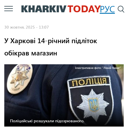
Перейти
РУС
П
до
основного
30 жовтня, 2025 - 13:07
вмісту
У Харкові 14-річний підліток
обікрав магазин
Ілюстративне фото: "Лівий берег"
Поліцейські розшукали підозрюваного.