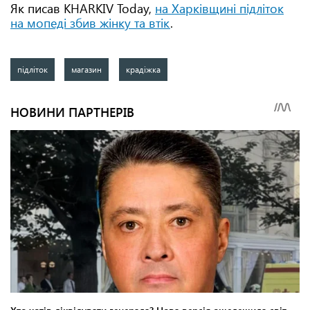
Як писав KHARKIV Today,
на Харківщині підліток
на мопеді збив жінку та втік
.
підліток
магазин
крадіжка