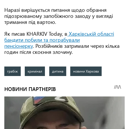
Наразі вирішується питання щодо обрання
підозрюваному запобіжного заходу у вигляді
тримання під вартою.
Як писав KHARKIV Today, в
Харківській області
бандити побили та пограбували
пенсіонерку
. Розбійників затримали через кілька
годин після скоєння злочину.
грабіж
кримінал
дитина
новини Харкова