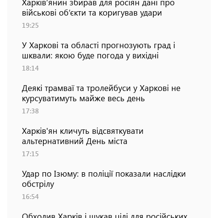
Харків’янин збирав для росіян дані про
військові об’єкти та коригував удари
19:25
У Харкові та області прогнозують град і
шквали: якою буде погода у вихідні
18:14
Деякі трамваї та тролейбуси у Харкові не
курсуватимуть майже весь день
17:38
Харків'ян кличуть відсвяткувати
альтернативний День міста
17:15
Удар по Ізюму: в поліції показали наслідки
обстрілу
16:54
Обходив Харків і шукав цілі для російських