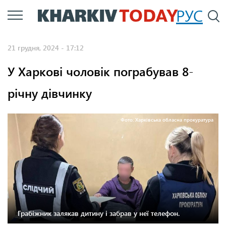
Перейти
РУС
П
до
основного
21 грудня, 2024 - 17:12
вмісту
У Харкові чоловік пограбував 8-
річну дівчинку
Фото: Харківська обласна прокуратура
Грабіжник залякав дитину і забрав у неї телефон.