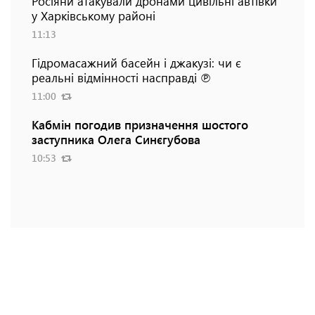
Росіяни атакували дронами цивільні автівки
у Харківському районі
11:13
Гідромасажний басейн і джакузі: чи є
реальні відмінності насправді ℗
11:00
Кабмін погодив призначення шостого
заступника Олега Синєгубова
10:53