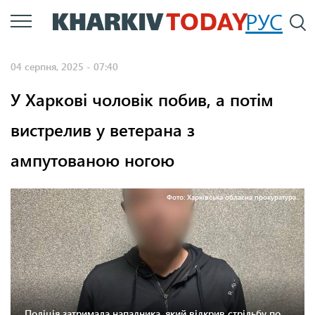
Перейти
РУС
П
до
основного
04 серпня, 2025 - 07:40
вмісту
У Харкові чоловік побив, а потім
вистрелив у ветерана з
ампутованою ногою
Фото: Харківська обласна прокуратура.
Поліція затримала нападника, який відкрив стрільбу по