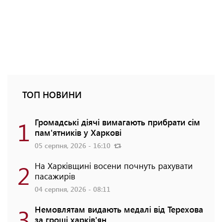
ТОП НОВИНИ
1
Громадські діячі вимагають прибрати сім
пам'ятників у Харкові
05 серпня, 2026 - 16:10
2
На Харківщині восени почнуть рахувати
пасажирів
04 серпня, 2026 - 08:11
3
Немовлятам видають медалі від Терехова
за гроші харків'ян