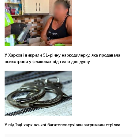
У Харкові викрили 51-річну наркодилерку, яка продавала
психотропи у флаконах від гелю для душу
У під'їзді харківської багатоповерхівки затримали стрілка