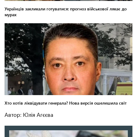
Автор: Юлія Агєєва