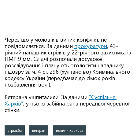
Через що у чоловіків виник конфлікт, не
повідомляється. За даними
прокуратури
, 43-
річний нападник стріляв у 22-річного захисника із
ПМР 9 мм. Слідчі розпочали досудове
розслідування і планують оголосити нападнику
підозру за ч. 4 ст. 296 (хуліганство) Кримінального
кодексу України (передбачає до сімох років
позбавлення волі).
Ветерана ушпиталили. За даними
"Суспільне.
Харків"
, у нього забійна рана передньої черевної
стінки.
стрільба
ветеран
новини Харкова