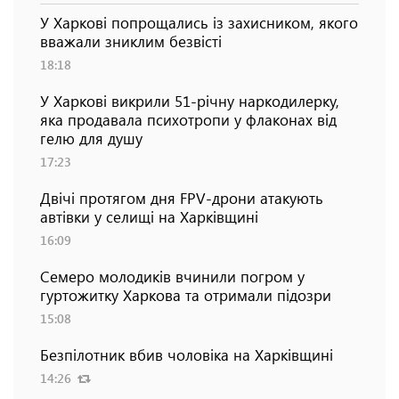
У Харкові попрощались із захисником, якого
вважали зниклим безвісті
18:18
У Харкові викрили 51-річну наркодилерку,
яка продавала психотропи у флаконах від
гелю для душу
17:23
Двічі протягом дня FPV-дрони атакують
автівки у селищі на Харківщині
16:09
Семеро молодиків вчинили погром у
гуртожитку Харкова та отримали підозри
15:08
Безпілотник вбив чоловіка на Харківщині
14:26