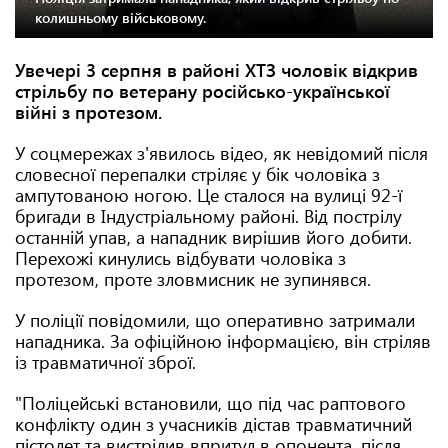
колишньому військовому.
Увечері 3 серпня в районі ХТЗ чоловік відкрив
стрільбу по ветерану російсько-української
війні з протезом.
У соцмережах з'явилось відео, як невідомий після
словесної перепалки стріляє у бік чоловіка з
ампутованою ногою. Це сталося на вулиці 92-ї
бригади в Індустріальному районі. Від пострілу
останній упав, а нападник вирішив його добити.
Перехожі кинулись відбувати чоловіка з
протезом, проте зловмисник не зупинявся.
У поліції повідомили, що оперативно затримали
нападника. За офіційною інформацією, він стріляв
із травматичної зброї.
"Поліцейські встановили, що під час раптового
конфлікту один з учасників дістав травматичний
пістолет та вистрілив впритул в опонента, після