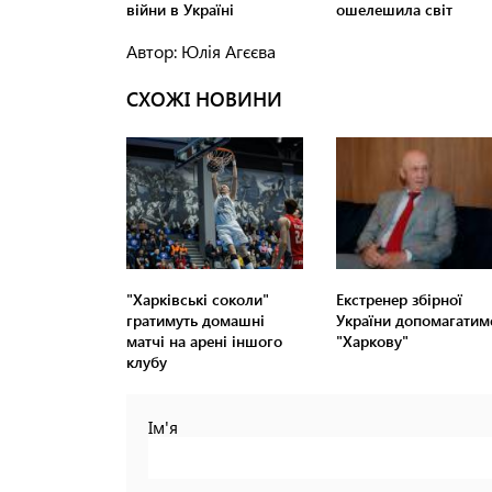
Автор: Юлія Агєєва
СХОЖІ НОВИНИ
"Харківські соколи"
Екстренер збірної
гратимуть домашні
України допомагатим
матчі на арені іншого
"Харкову"
клубу
Ім'я