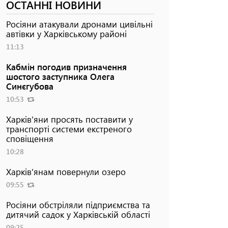
ОСТАННІ НОВИНИ
Росіяни атакували дронами цивільні
автівки у Харківському районі
11:13
Кабмін погодив призначення
шостого заступника Олега
Синєгубова
10:53
Харків'яни просять поставити у
транспорті системи екстреного
сповіщення
10:28
Харків'янам повернули озеро
09:55
Росіяни обстріляли підприємства та
дитячий садок у Харківській області
09:25