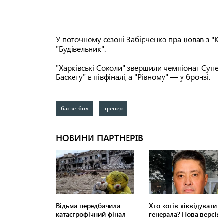
У поточному сезоні Забірченко працював з "К
"Будівельник".
"Харківські Соколи" звершили чемпіонат Супер
Баскету" в півфіналі, а "Рівному" — у бронзі.
баскетбол
тренер