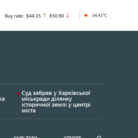
Buy rate:
$44.35
€50.90
34.41°C
up
down
Суд забрав у Харківської
ка
міськради ділянку
історичної землі у центрі
міста