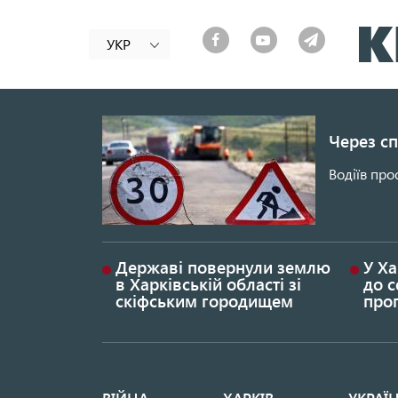
УКР
Через сп
Водіїв про
Державі повернули землю
У Ха
в Харківській області зі
до с
скіфським городищем
проп