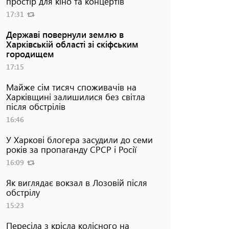
простір для кіно та концертів
17:31
Державі повернули землю в
Харківській області зі скіфським
городищем
17:15
Майже сім тисяч споживачів на
Харківщині залишилися без світла
після обстрілів
16:46
У Харкові блогера засудили до семи
років за пропаганду СРСР і Росії
16:09
Як виглядає вокзал в Лозовій після
обстрілу
15:23
Пересіла з крісла колісного на