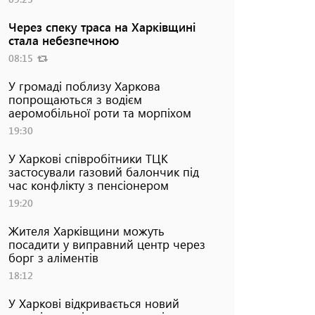
Через спеку траса на Харківщині
стала небезпечною
08:15
У громаді поблизу Харкова
попрощаються з водієм
аеромобільної роти та морпіхом
19:30
У Харкові співробітники ТЦК
застосували газовий балончик під
час конфлікту з пенсіонером
19:20
Жителя Харківщини можуть
посадити у виправний центр через
борг з аліментів
18:12
У Харкові відкривається новий