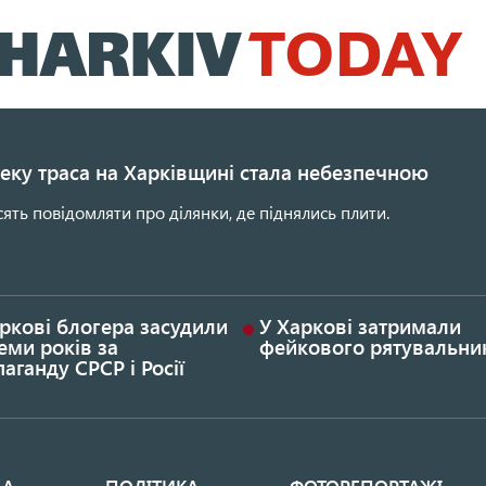
Перейти
до
основного
вмісту
еку траса на Харківщині стала небезпечною
сять повідомляти про ділянки, де піднялись плити.
ркові блогера засудили
У Харкові затримали
еми років за
фейкового рятувальни
аганду СРСР і Росії