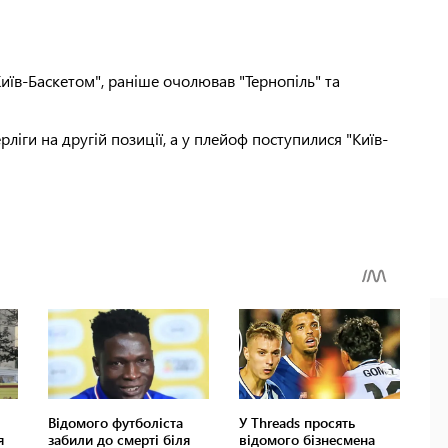
иїв-Баскетом", раніше очолював "Тернопіль" та
ліги на другій позиції, а у плейоф поступилися "Київ-