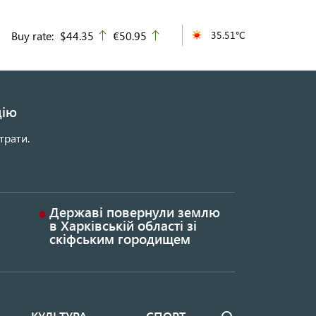
Buy rate:
$44.35
€50.95
35.51°C
up
up
цію
трати.
Державі повернули землю
в Харківській області зі
скіфським городищем