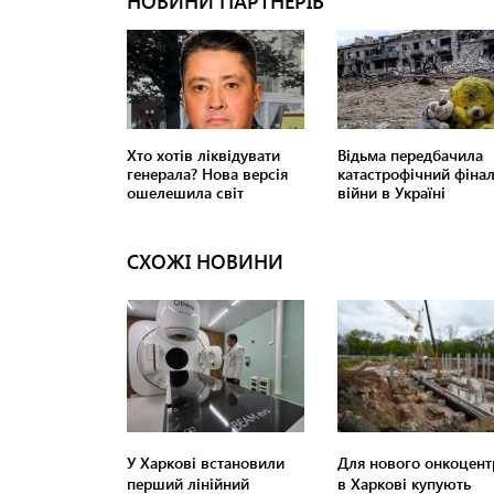
СХОЖІ НОВИНИ
У Харкові встановили
Для нового онкоцент
перший лінійний
в Харкові купують