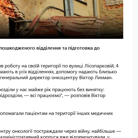
 пошкодженого відділення та підготовка до
в роботу на своїй території по вулиці Лісопарковій, 4
ймають в усіх відділеннях, допомогу надають близько
в генеральний директор онкоцентру Віктор Лихман.
підрозділи у нас майже рік працюють без винятку:
і підрозділи, — всі працюємо", — розповів Віктор
допомагали пацієнтам на території інших медичних
ентру онкології постраждали через війну, найбільше —
а адміністративний корпуси вже відремонтували, у