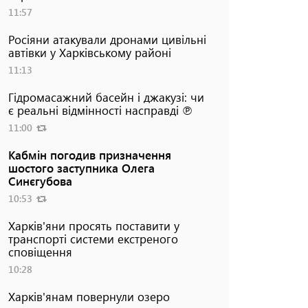
11:57
Росіяни атакували дронами цивільні
автівки у Харківському районі
11:13
Гідромасажний басейн і джакузі: чи
є реальні відмінності насправді ℗
11:00
Кабмін погодив призначення
шостого заступника Олега
Синєгубова
10:53
Харків'яни просять поставити у
транспорті системи екстреного
сповіщення
10:28
Харків'янам повернули озеро