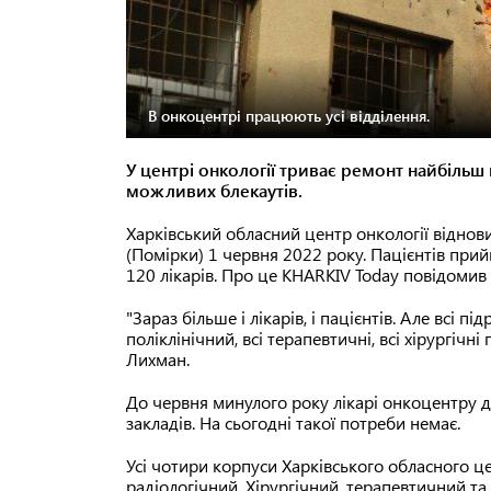
В онкоцентрі працюють усі відділення.
У центрі онкології триває ремонт найбільш
можливих блекаутів.
Харківський обласний центр онкології віднови
(Помірки) 1 червня 2022 року. Пацієнтів при
120 лікарів. Про це KHARKIV Today повідоми
"Зараз більше і лікарів, і пацієнтів. Але всі 
поліклінічний, всі терапевтичні, всі хірургічн
Лихман.
До червня минулого року лікарі онкоцентру 
закладів. На сьогодні такої потреби немає.
Усі чотири корпуси Харківського обласного ц
радіологічний. Хірургічний, терапевтичний т