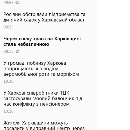
09:55
Росіяни обстріляли підприємства та
дитячий садок у Харківській області
09:25
Через спеку траса на Харківщині
стала небезпечною
08:15
У громаді поблизу Харкова
попрощаються з водієм
аеромобільної роти та морпіхом
19:30
У Харкові співробітники ТЦК
застосували газовий балончик під
час конфлікту з пенсіонером
19:20
Жителя Харківщини можуть
посадити у виправний центр через