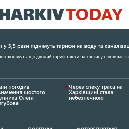
Перейти
до
основного
вмісту
і у 3,5 рази піднімуть тарифи на воду та каналіза
ежах кажуть, що діючий тариф тільки на третину покриває за
мін погодив
Через спеку траса на
значення шостого
Харківщині стала
упника Олега
небезпечною
єгубова