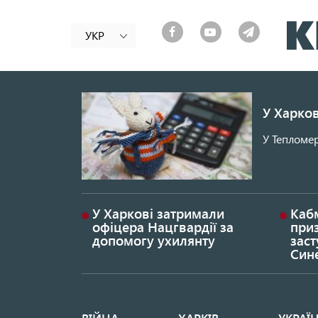
УКР
У Харков
У Тепломер
У Харкові затримали
Каб
офіцера Нацгвардії за
при
допомогу ухилянту
заст
Син