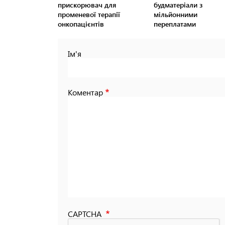
прискорювач для
будматеріали з
променевої терапії
мільйонними
онкопацієнтів
переплатами
Ім'я
Коментар
CAPTCHA