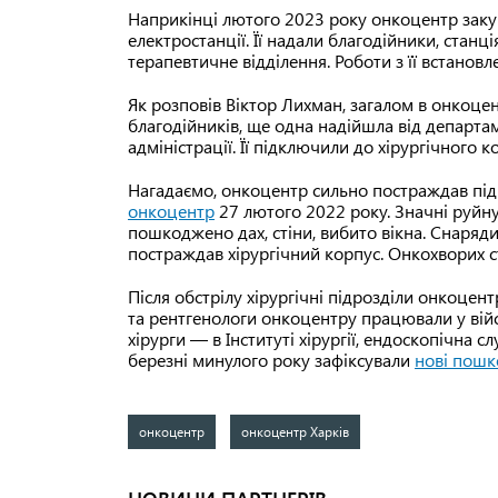
Наприкінці лютого 2023 року онкоцентр заку
електростанції. Її надали благодійники, станц
терапевтичне відділення. Роботи з її встанов
Як розповів Віктор Лихман, загалом в онкоцент
благодійників, ще одна надійшла від департам
адміністрації. Її підключили до хірургічного к
Нагадаємо, онкоцентр сильно постраждав під 
онкоцентр
27 лютого 2022 року. Значні руйну
пошкоджено дах, стіни, вибито вікна. Снаря
постраждав хірургічний корпус. Онкохворих с
Після обстрілу хірургічні підрозділи онкоцент
та рентгенологи онкоцентру працювали у війсь
хірурги — в Інституті хірургії, ендоскопічна сл
березні минулого року зафіксували
нові пошк
онкоцентр
онкоцентр Харків