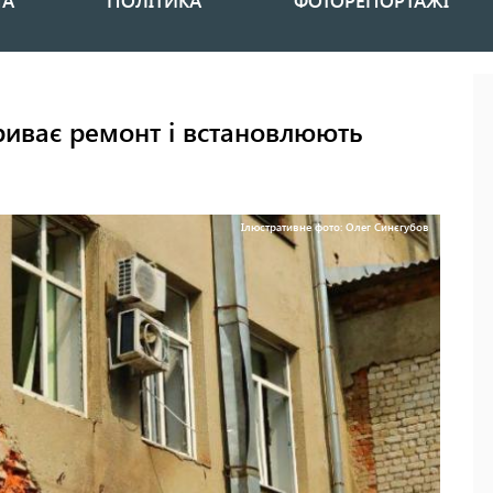
НА
ПОЛІТИКА
ФОТОРЕПОРТАЖІ
риває ремонт і встановлюють
Ілюстративне фото: Олег Синєгубов