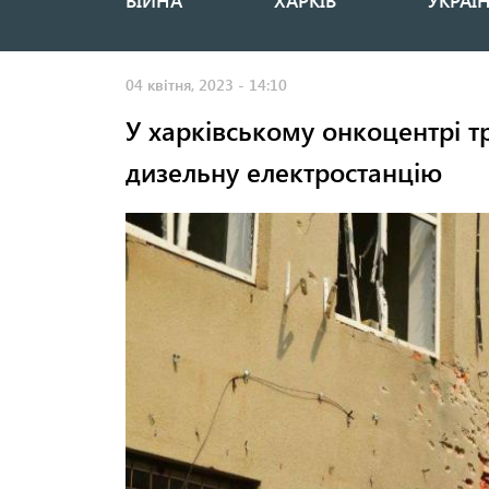
ВІЙНА
ХАРКІВ
УКРАЇ
Основная
навигация
04 квітня, 2023 - 14:10
У харківському онкоцентрі т
дизельну електростанцію