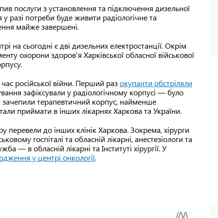
пив послуги з установлення та підключення дизельної
ія у разі потреби буде живити радіологічне та
лення майже завершені.
рі на сьогодні є дві дизельних електростанції. Окрім
енту охорони здоров'я Харківської обласної військової
орпусу.
час російської війни. Перший раз
окупанти обстріляли
вання зафіксували у радіологічному корпусі — було
ди зачепили терапевтичний корпус, найменше
тали приймати в інших лікарнях Харкова та України.
ру перевели до інших клінік Харкова. Зокрема, хірурги
ковому госпіталі та обласній лікарні, анестезіологи та
ужба — в обласній лікарні та Інституті хірургії. У
одження у центрі онкології
.