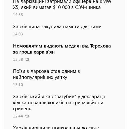
На Харківщині затримали офіцера на BMW
Х5, який вимагав $10 000 з СЗЧ-шника
14:38
Харківщина закупила намети для зими
14:03
Немовлятам видають медалі від Терехова
за гроші харків'ян
13:38
Поїзд з Харкова став одним з
найпопулярніших улітку
13:10
Харківський лікар "загубив" у декларації
кілька позашляховиків на три мільйони
гривень
12:44
Харків вирішили прикрашати до свят: