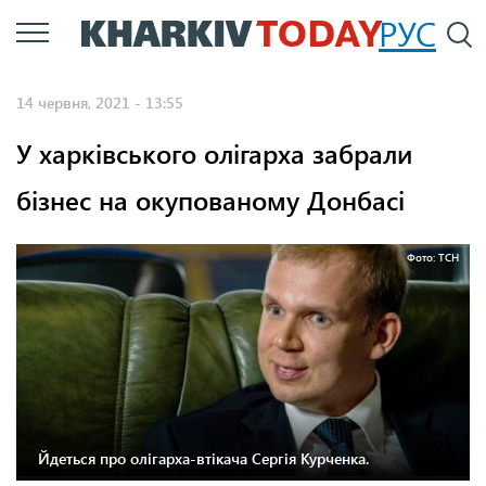
Перейти
РУС
П
до
основного
14 червня, 2021 - 13:55
вмісту
У харківського олігарха забрали
бізнес на окупованому Донбасі
Фото: ТСН
Йдеться про олігарха-втікача Сергія Курченка.