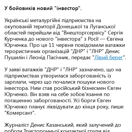
У бойовиків новий "інвестор".
Українські металургійні підприємства на
окупованій території Донецької та Луганської
областей перейшли від "Внешторгсервісу" Сергія
Курченка до нового "інвестора" з Росії — Євгена
Юрченка. Про це 11 червня повідомили ватажки
терористичних організацій "ДНР" і "ЛНР" Денис
Пушилін і Леонід Пасічник, передає "
Лівий берег
".
У заяві ватажків "ДНР" і "ЛНР" зазначено, що на
підприємствах утворилася заборгованість із
зарплати, через що почалися пошуки нового
інвестора. Ним став російський бізнесмен Євген
Юрченко. Він взяв на себе зобов'язання по
погашенню заборгованості. Усі борги Євген
Юрченко планує ліквідувати до кінця року, пише
"Комерсант".
Журналіст Денис Казанський, який залучений до
роботи Тристоронньої контактної групи від