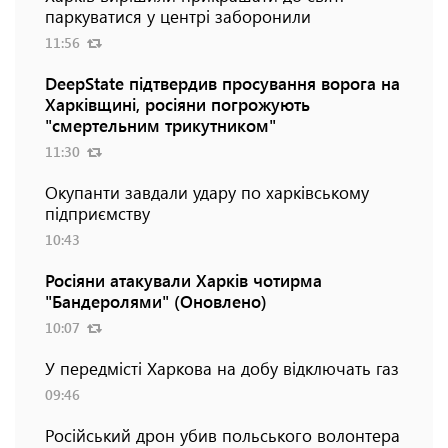
паркуватися у центрі заборонили
11:56
DeepState підтвердив просування ворога на
Харківщині, росіяни погрожують
"смертельним трикутником"
11:30
Окупанти завдали удару по харківському
підприємству
10:43
Росіяни атакували Харків чотирма
"Бандеролями" (Оновлено)
10:07
У передмісті Харкова на добу відключать газ
09:46
Російський дрон убив польського волонтера