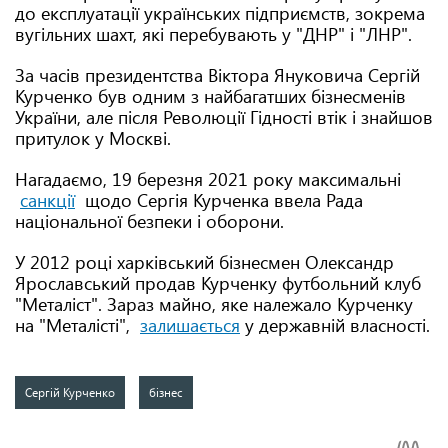
до експлуатації українських підприємств, зокрема
вугільних шахт, які перебувають у "ДНР" і "ЛНР".
За часів президентства Віктора Януковича Сергій
Курченко був одним з найбагатших бізнесменів
України, але після Революції Гідності втік і знайшов
притулок у Москві.
Нагадаємо, 19 березня 2021 року максимальні
санкції
щодо Сергія Курченка ввела Рада
національної безпеки і оборони.
У 2012 році харківський бізнесмен Олександр
Ярославський продав Курченку футбольний клуб
"Металіст". Зараз майно, яке належало Курченку
на "Металісті",
залишається
у державній власності.
Сергій Курченко
бізнес