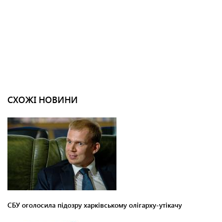
СХОЖІ НОВИНИ
СБУ оголосила підозру харківському олігарху-утікачу