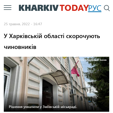
Перейти
РУС
П
до
основного
25 травня, 2022 - 16:47
вмісту
У Харківській області скорочують
чиновників
Фото: Медийный Змиев
Рішення ухвалили у Зміївській міськраді.