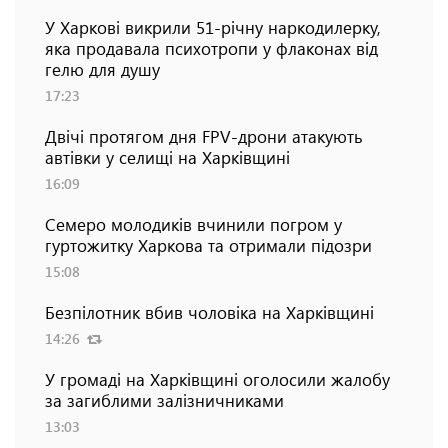
У Харкові викрили 51-річну наркодилерку,
яка продавала психотропи у флаконах від
гелю для душу
17:23
Двічі протягом дня FPV-дрони атакують
автівки у селищі на Харківщині
16:09
Семеро молодиків вчинили погром у
гуртожитку Харкова та отримали підозри
15:08
Безпілотник вбив чоловіка на Харківщині
14:26
У громаді на Харківщині оголосили жалобу
за загиблими залізничниками
13:03