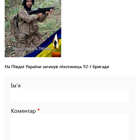
На Півдні України загинув піхотинець 92-ї бригади
Ім'я
Коментар