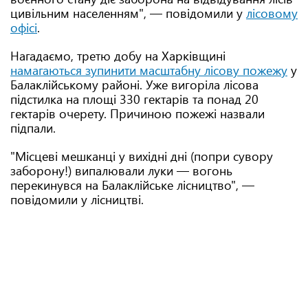
цивільним населенням", — повідомили у
лісовому
офісі
.
Нагадаємо, третю добу на Харківщині
намагаються зупинити масштабну лісову пожежу
у
Балаклійському районі. Уже вигоріла лісова
підстилка на площі 330 гектарів та понад 20
гектарів очерету. Причиною пожежі назвали
підпали.
"Місцеві мешканці у вихідні дні (попри сувору
заборону!) випалювали луки — вогонь
перекинувся на Балаклійське лісництво", —
повідомили у лісництві.