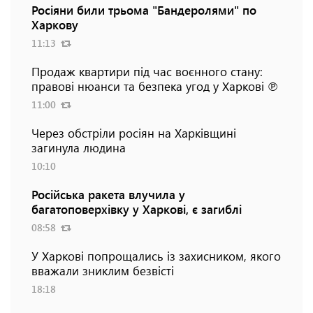
Росіяни били трьома "Бандеролями" по
Харкову
11:13
Продаж квартири під час воєнного стану:
правові нюанси та безпека угод у Харкові ℗
11:00
Через обстріли росіян на Харківщині
загинула людина
10:10
Російська ракета влучила у
багатоповерхівку у Харкові, є загиблі
08:58
У Харкові попрощались із захисником, якого
вважали зниклим безвісті
18:18