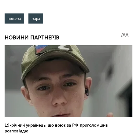
пожежа
жара