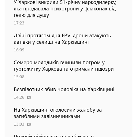
У Харкові викрили 51-річну наркодилерку,
яка продавала психотропи у флаконах від
гелю для душу
17:23
Двічі протягом дня FPV-дрони атакують
автівки у селищі на Харківщині
16:09
Семеро молодиків вчинили погром у
гуртожитку Харкова та отримали підозри
15:08
Безпілотник вбив чоловіка на Харківщині
14:26
На Харківщині оголосили жалобу за
загиблими залізничниками
13:03
Чоловік підірвався на вибухівці у