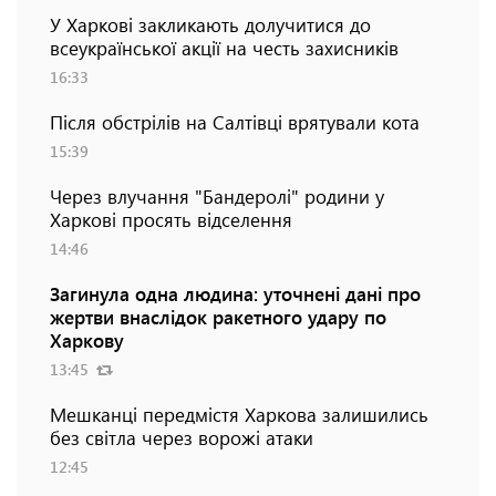
У Харкові закликають долучитися до
всеукраїнської акції на честь захисників
16:33
Після обстрілів на Салтівці врятували кота
15:39
Через влучання "Бандеролі" родини у
Харкові просять відселення
14:46
Загинула одна людина: уточнені дані про
жертви внаслідок ракетного удару по
Харкову
13:45
Мешканці передмістя Харкова залишились
без світла через ворожі атаки
12:45