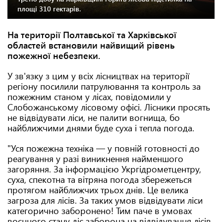
площі 310 гектарів.
На території Полтавської та Харківської
областей встановили найвищий рівень
пожежної небезпеки.
У зв'язку з цим у всіх лісництвах на території
регіону посилили патрулювання та контроль за
пожежним станом у лісах, повідомили у
Слобожанському лісовому офісі. Лісники просять
не відвідувати ліси, не палити вогнища, бо
найближчими днями буде суха і тепла погода.
"Уся пожежна техніка — у повній готовності до
реагування у разі виникнення найменшого
загоряння. За інформацією Укргідрометцентру,
суха, спекотна та вітряна погода збережеться
протягом найближчих трьох днів. Це велика
загроза для лісів. За таких умов відвідувати ліси
категорично заборонено! Тим паче в умовах
воєнного стану діє заборона на відвідування лісів