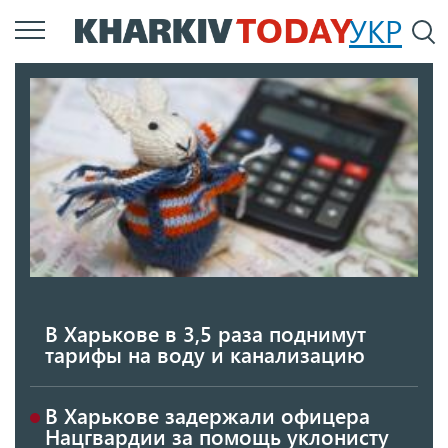
Перейти
УКР
По
к
основному
содержанию
В Харькове в 3,5 раза поднимут
тарифы на воду и канализацию
В Харькове задержали офицера
Нацгвардии за помощь уклонисту