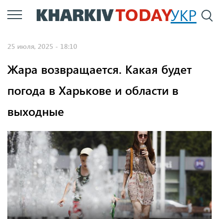
Перейти
УКР
По
к
основному
25 июля, 2025 - 18:10
содержанию
Жара возвращается. Какая будет
погода в Харькове и области в
выходные