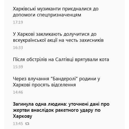
Харківські музиканти приєдналися до
допомоги спецпризначенцям
17:19
У Харкові закликають долучитися до
всеукраїнської акції на честь захисників
16:33
Після обстрілів на Салтівці врятували кота
15:39
Через влучання "Бандеролі" родини у
Харкові просять відселення
14:46
Загинула одна людина: уточнені дані про
жертви внаслідок ракетного удару по
Харкову
13:45