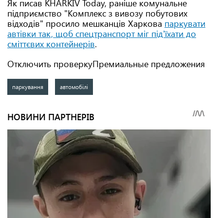
Як писав KHARKIV Today, раніше комунальне
підприємство "Комплекс з вивозу побутових
відходів" просило мешканців Харкова
паркувати
автівки так, щоб спецтранспорт міг під'їхати до
сміттєвих контейнерів
.
Отключить проверкуПремиальные предложения
паркування
автомобілі