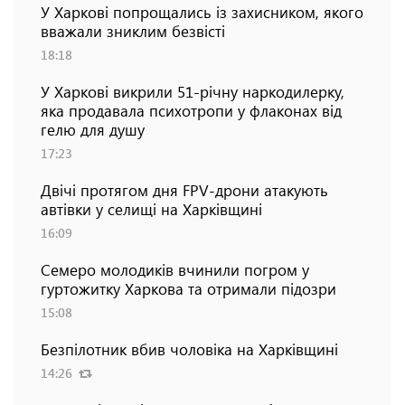
У Харкові попрощались із захисником, якого
вважали зниклим безвісті
18:18
У Харкові викрили 51-річну наркодилерку,
яка продавала психотропи у флаконах від
гелю для душу
17:23
Двічі протягом дня FPV-дрони атакують
автівки у селищі на Харківщині
16:09
Семеро молодиків вчинили погром у
гуртожитку Харкова та отримали підозри
15:08
Безпілотник вбив чоловіка на Харківщині
14:26