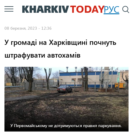
Перейти
РУС
П
до
основного
08 березня, 2023 - 12:36
вмісту
У громаді на Харківщині почнуть
штрафувати автохамів
Фото: Микола Бакшеєв
У Первомайському не дотримуються правил паркування.