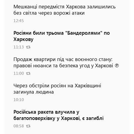
Мешканці передмістя Харкова залишились
без світла через ворожі атаки
12:45
Росіяни били трьома "Бандеролями" по
Харкову
11:13
Продаж квартири під час воєнного стану:
правові нюанси та безпека угод у Харкові ℗
11:00
Через обстріли росіян на Харківщині
загинула людина
10:10
Російська ракета влучила у
багатоповерхівку у Харкові, є загиблі
08:58