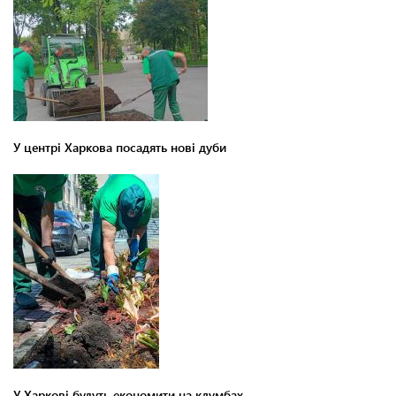
У центрі Харкова посадять нові дуби
У Харкові будуть економити на клумбах