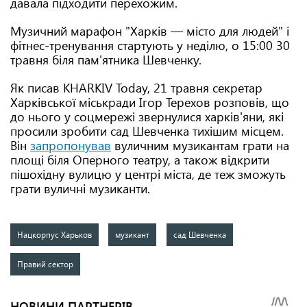
давала підходити перехожим.
Музичний марафон "Харків — місто для людей" і
фітнес-тренування стартують у неділю, о 15:00 30
травня біля пам'ятника Шевченку.
Як писав KHARKIV Today, 21 травня секретар
Харківської міськради Ігор Терехов розповів, що
до нього у соцмережі звернулися харків'яни, які
просили зробити сад Шевченка тихішим місцем.
Він
запропонував
вуличним музикантам грати на
площі біля Оперного театру, а також відкрити
пішохідну вулицю у центрі міста, де теж зможуть
грати вуличні музиканти.
Нацкорпус Харьков
музикант
сад Шевченка
Правий сектор