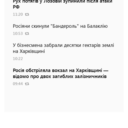
Рух потягів у Лозовій зупинили після атаки
РФ
11:20
Росіяни скинули "Бандероль" на Балаклію
10:53
У бізнесмена забрали десятки гектарів землі
на Харківщині
10:22
Росія обстріляла вокзал на Харківщині —
відомо про двох загиблих залізничників
09:44