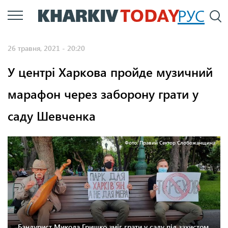
Перейти
РУС
П
до
основного
26 травня, 2021 - 20:20
вмісту
У центрі Харкова пройде музичний
марафон через заборону грати у
саду Шевченка
Фото: Правий Сектор Слобожанщина
Бандурист Микола Гришко зміг грати у саду під захистом