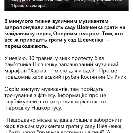
"Правого сектора".
З минулого тижня вуличним музикантам
запропонували замість саду Шевченка грати на
майданчику перед Оперним театром. Тим, хто
все ж приходить грати у сад Шевченка —
перешкоджають.
У неділю, 30 травня, у знак протесту біля
пам'ятника Шевченку запланований музичний
марафон "Харків — місто для людей". Про це
повідомив харківський трубач Костянтин Олійник.
Окрім виступу музикантів, там пройдуть
тренування з фітнесу. Інформацію про це
опублікували в соцмережах харківського
підрозділу Нацкорпусу.
"Нещодавно міська влада вирішила заборонити
харківським музикантам грати у саду Шевченка,
нібито через "правила дотримання тиші". А