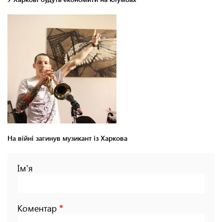
На війні загинув музикант із Харкова
Ім'я
Коментар