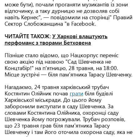
може бути), почали проганяти музикантів із зони
відпочинку, а таку дурницю не дозволяв собі
навіть Кернес", — повідомили на сторінці" Правий
Сектор Слобожанщина "в Facebook.
ЧИТАЙТЕ ТАКОЖ:
У Харкові влаштують
перфоманс з творами Бетховена
Пізніше стало відомо, що Нацкорпус переніс
свою акцію під назвою "Сад Шевченка не
Концтабір!" на п'ятницю, 28 травня, на 18:00.
Місце зустрічі — біля пам'ятника Тарасу Шевченку.
Нагадаємо, 24 травня харківський трубач
Костянтин Олійник почав
грати
біля будівлі
Харківської міськради. До цього йому
заборонили виступати в саду Шевченка. За
словами Костянтина Олійника, охоронці саду
Шевченка йому погрожували. Трубач розповів,
що 23 травня грав біля пам'ятника Тарасу
Шевченку і там його оточила охорона саду, яка не