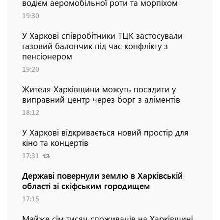
водієм аеромобільної роти та морпіхом
19:30
У Харкові співробітники ТЦК застосували
газовий балончик під час конфлікту з
пенсіонером
19:20
Жителя Харківщини можуть посадити у
виправний центр через борг з аліментів
18:12
У Харкові відкривається новий простір для
кіно та концертів
17:31
Державі повернули землю в Харківській
області зі скіфським городищем
17:15
Майже сім тисяч споживачів на Харківщині