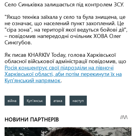
Село Синьківка залишається під контролем ЗСУ.
"Якщо техніка заїхала у село та була знищена, це
не означає, що населений пункт захоплений. Це
"сіра зона", на території якої ведуться бойові дії",
– повідомив напередодні очільник ХОВА Олег
Синєгубов.
Як писав KHARKIV Today, голова Харківської
обласної військової адміністрації повідомив, що
Росія концентрує свої підрозділи на півночі
Харківської області, аби потім перекинути їх на
Куп'янський напрямок
.
війна
Куп'янськ
атака
наступ