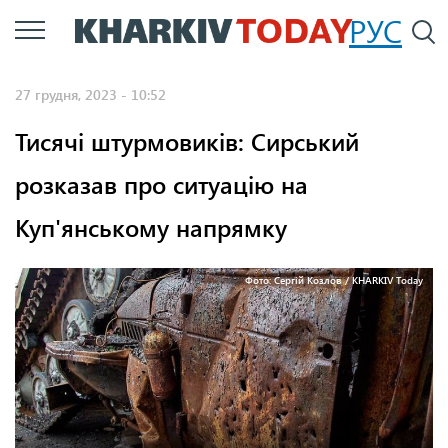
Перейти
РУС
П
до
основного
27 грудня, 2023 - 10:52
вмісту
Тисячі штурмовиків: Сирський
розказав про ситуацію на
Куп'янському напрямку
Фото: Сергій Козлов / KHARKIV Today