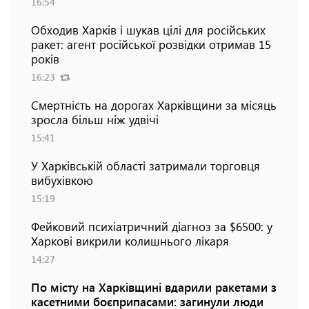
16:54
Обходив Харків і шукав цілі для російських
ракет: агент російської розвідки отримав 15
років
16:23
Смертність на дорогах Харківщини за місяць
зросла більш ніж удвічі
15:41
У Харківській області затримали торговця
вибухівкою
15:19
Фейковий психіатричний діагноз за $6500: у
Харкові викрили колишнього лікаря
14:27
По місту на Харківщині вдарили ракетами з
касетними боєприпасами: загинули люди