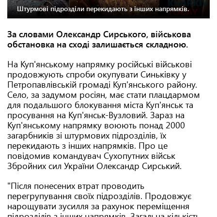
Штурмові підрозділи перекидають з інших напрямків.
За словами Олександр Сирського, військова
обстановка на сході залишається складною.
На Куп'янському напрямку російські військові
продовжують спроби окупувати Синьківку у
Петропавлівській громаді Куп'янського району.
Село, за задумом росіян, має стати плацдармом
для подальшого блокування міста Куп'янськ та
просування на Куп'янськ-Вузловий. Зараз на
Куп'янському напрямку воюють понад 2000
загарбників зі штурмових підрозділів, їх
перекидають з інших напрямків. Про це
повідомив командувач Сухопутних військ
Збройних сил України Олександр Сирський.
"Після понесених втрат проводить
перегрупування своїх підрозділів. Продовжує
нарощувати зусилля за рахунок переміщення
підрозділів з інших напрямків. Загальна кількість