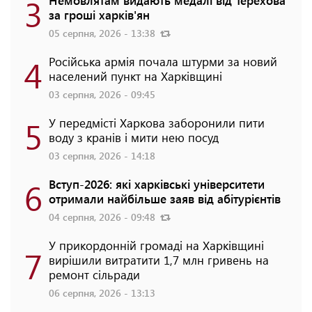
3
Немовлятам видають медалі від Терехова
за гроші харків'ян
05 серпня, 2026 - 13:38
4
Російська армія почала штурми за новий
населений пункт на Харківщині
03 серпня, 2026 - 09:45
5
У передмісті Харкова заборонили пити
воду з кранів і мити нею посуд
03 серпня, 2026 - 14:18
6
Вступ-2026: які харківські університети
отримали найбільше заяв від абітурієнтів
04 серпня, 2026 - 09:48
У прикордонній громаді на Харківщині
7
вирішили витратити 1,7 млн гривень на
ремонт сільради
06 серпня, 2026 - 13:13