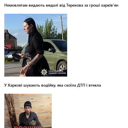
Немовлятам видають медалі від Терехова за гроші харків'ян
У Харкові шукають водійку, яка скоїла ДТП і втекла