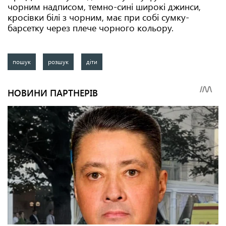
чорним надписом, темно-сині широкі джинси,
кросівки білі з чорним, має при собі сумку-
барсетку через плече чорного кольору.
пошук
розшук
діти