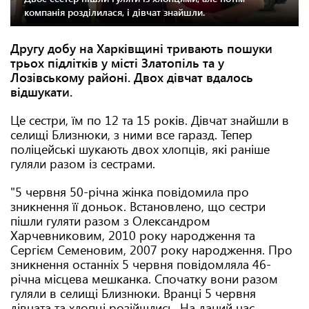
компанія розділилася, і дівчат знайшли.
Другу добу на Харківщині тривають пошуки
трьох підлітків у місті Златопіль та у
Лозівському районі. Двох дівчат вдалось
відшукати.
Це сестри, їм по 12 та 15 років. Дівчат знайшли в
селищі Близнюки, з ними все гаразд. Тепер
поліцейські шукають двох хлопців, які раніше
гуляли разом із сестрами.
"5 червня 50-річна жінка повідомила про
зникнення її доньок. Встановлено, що сестри
пішли гуляти разом з Олександром
Харчевниковим, 2010 року народження та
Сергієм Семеновим, 2007 року народження. Про
зникнення останніх 5 червня повідомляла 46-
річна місцева мешканка. Спочатку вони разом
гуляли в селищі Близнюки. Вранці 5 червня
дівчата та хлопці розійшлись. На даний час