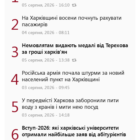
05 серпня, 2026 - 16:10
2
На Харківщині восени почнуть рахувати
пасажирів
04 серпня, 2026 - 08:11
3
Немовлятам видають медалі від Терехова
за гроші харків'ян
05 серпня, 2026 - 13:38
4
Російська армія почала штурми за новий
населений пункт на Харківщині
03 серпня, 2026 - 09:45
5
У передмісті Харкова заборонили пити
воду з кранів і мити нею посуд
03 серпня, 2026 - 14:18
6
Вступ-2026: які харківські університети
отримали найбільше заяв від абітурієнтів