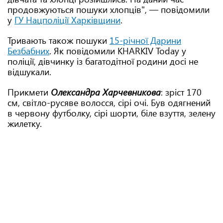
продовжуються пошуки хлопців", — повідомили
у
ГУ Нацполіції Харківщини
.
Тривають також пошуки
15-річної Дарини
Безбабних
. Як повідомили KHARKIV Today у
поліції, дівчинку із багатодітної родини досі не
відшукали.
Прикмети
Олександра Харчевникова
: зріст 170
см, світло-русяве волосся, сірі очі. Був одягнений
в червону футболку, сірі шорти, біле взуття, зелену
жилетку.