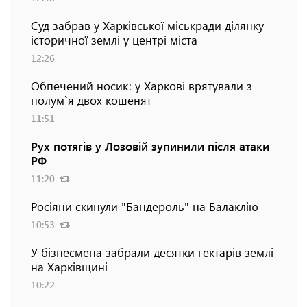
Суд забрав у Харківської міськради ділянку
історичної землі у центрі міста
12:26
Обпечений носик: у Харкові врятували з
полум`я двох кошенят
11:51
Рух потягів у Лозовій зупинили після атаки
РФ
11:20
Росіяни скинули "Бандероль" на Балаклію
10:53
У бізнесмена забрали десятки гектарів землі
на Харківщині
10:22