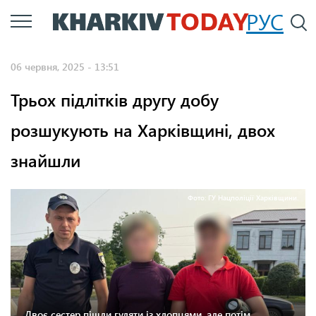
Перейти
РУС
П
до
основного
06 червня, 2025 - 13:51
вмісту
Трьох підлітків другу добу
розшукують на Харківщині, двох
знайшли
Фото: ГУ Нацполіції Харківщини.
Двоє сестер пішли гуляти із хлопцями, але потім