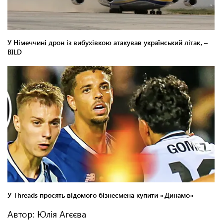
Автор: Юлія Агєєва