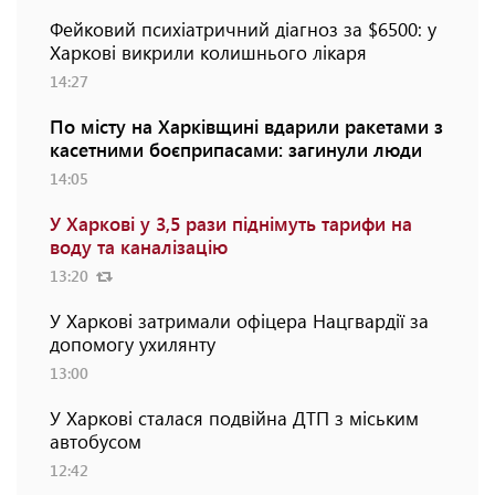
Фейковий психіатричний діагноз за $6500: у
Харкові викрили колишнього лікаря
14:27
По місту на Харківщині вдарили ракетами з
касетними боєприпасами: загинули люди
14:05
У Харкові у 3,5 рази піднімуть тарифи на
воду та каналізацію
13:20
У Харкові затримали офіцера Нацгвардії за
допомогу ухилянту
13:00
У Харкові сталася подвійна ДТП з міським
автобусом
12:42