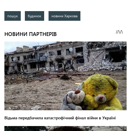
пошук
будинок
новини Харкова