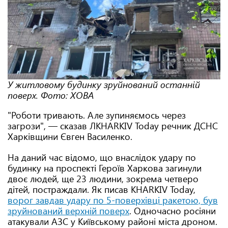
У житловому будинку зруйнований останній
поверх. Фото: ХОВА
"Роботи тривають. Але зупиняємось через
загрози", — сказав ЛKHARKIV Today речник ДСНС
Харківщини Євген Василенко.
На даний час відомо, що внаслідок удару по
будинку на проспекті Героїв Харкова загинули
двоє людей, ще 23 людини, зокрема четверо
дітей, постраждали. Як писав KHARKIV Today,
ворог завдав удару по 5-поверхівці ракетою, був
зруйнований верхній поверх
. Одночасно росіяни
атакували АЗС у Київському районі міста дроном.