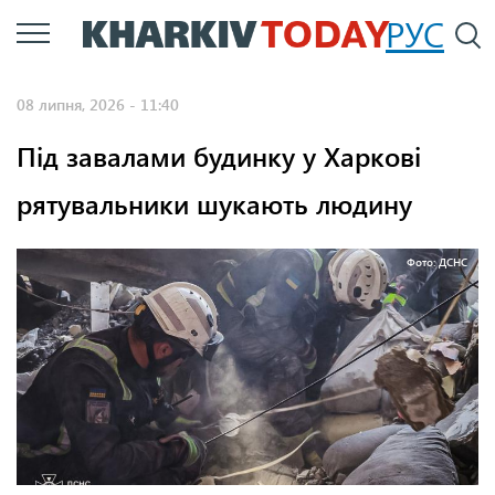
Перейти
РУС
П
до
основного
08 липня, 2026 - 11:40
вмісту
Під завалами будинку у Харкові
рятувальники шукають людину
Фото: ДСНС